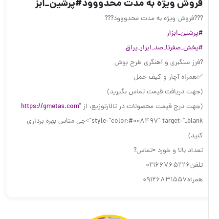
به مدت محدووود#پرشین_ابز
ه مدت محدووود???
بزار_یراق
هنگری طرح بوش
کیف حمل
مت تماس بگیرید)
حصولات در تالارتوزیع، از
https://gmetas.com"
style="color:#008497" target="_blank">جی متاس بهره برداری
د =تماس?