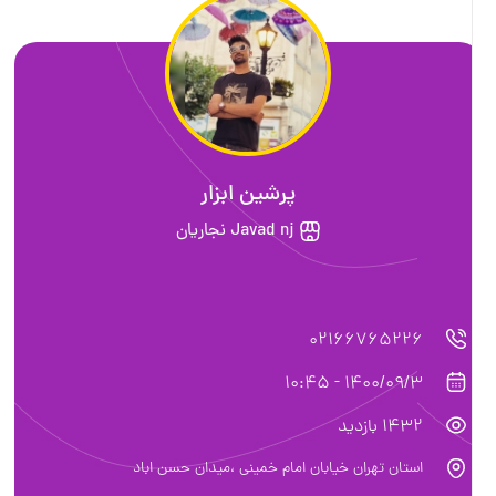
پرشین ابزار
Javad nj نجاریان
0216
14
 خیابان امام خمینی ،میدان حسن اباد