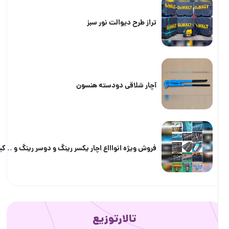
تراز طرح دیوالت نور سبز
آچار شلاقی دودسته هنسون
فروش ویژه انواااع اچار یکسر رینگ و دوسر رینگ و .. کیفی و جعبه ای و پلکانی
تالارتوزیع