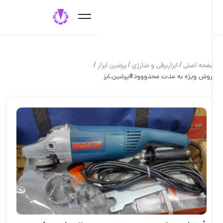
/
/
قی و شارژی
پرشین ابزار
محدووود#پرشین_ابز