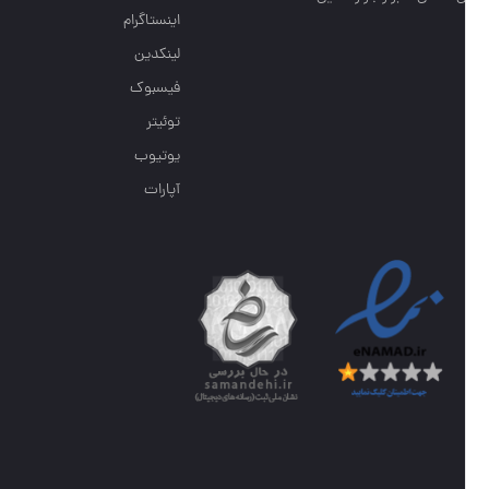
اینستاگرام
لینکدین
فیسبوک
توئیتر
یوتیوب
آپارات