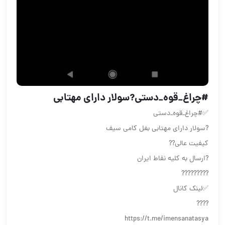
#چراغ_قوه_دستی?سولار دارای مهتابی
✅#چراغ_قوه_دستی
?سولار دارای مهتابی بغل کامی سیف
کیفیت عالی??
?ارسال به کلیه نقاط ایران
?????????
✅لینک کانال
????
https://t.me/imensanatasya