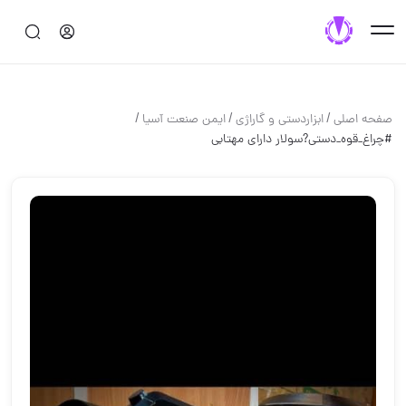
/
/
/
صفحه اصلی
ابزاردستی و گاراژی
ایمن صنعت آسیا
#چراغ_قوه_دستی?سولار دارای مهتابی