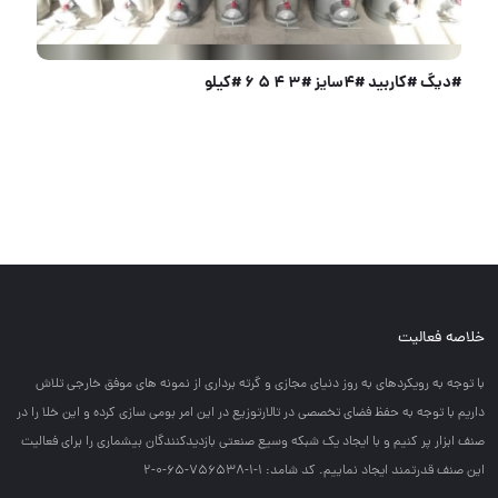
خلاصه فعالیت
با توجه به رويكردهاي به روز دنياي مجازي و گرته برداري از نمونه هاي موفق خارجي تلاش
داريم با توجه به حفظ فضاي تخصصي در تالارتوزيع در اين امر بومي سازي كرده و اين خلا را در
صنف ابزار پر كنيم و با ايجاد يك شبكه وسيع صنعتي بازديدكنندگان بيشماري را براي فعاليت
اين صنف قدرتمند ايجاد نماييم. کد شامد: 1-1-756538-65-0-2