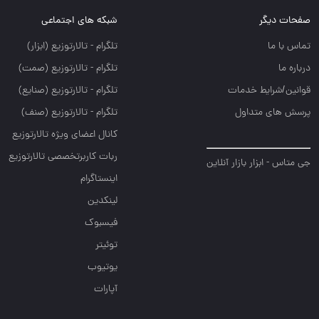
صفحات دیگر
شبکه های اجتماعی
تماس با ما
تلگرام - تالارتوزيع (ابزار)
درباره ما
تلگرام - تالارتوزيع (صمت)
قوانین/شرایط خدمات
تلگرام - تالارتوزيع (صنايع)
پرسش های متداول
تلگرام - تالارتوزیع (صنف)
کانال اعضای ویژه تالارتوزیع
ربات کاربرتخصصی تالارتوزیع
جی متاس - ابزار بازار آنلاین
اینستاگرام
لینکدین
فیسبوک
توئیتر
یوتیوب
آپارات