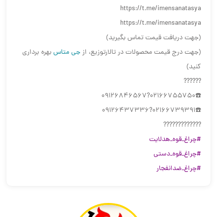
https://t.me/imensanatasya
https://t.me/imensanatasya
(جهت دریافت قیمت تماس بگیرید)
(جهت درج قیمت محصولات در تالارتوزیع، از
جی متاس
بهره برداری
کنید)
??????
☎️02166755750?09126846567
☎️02166739391?09126437336
?????????????
#چراغ_قوه_هدلایت
#چراغ_قوه_دستی
#چراغ_ضدانفجار