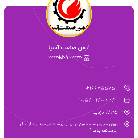
ایمن صنعت آسیا
?????? Ꮇ?ℎ?????
02166755750
1400/09/3 - 10:54
1735 بازدید
تهران خیابان امام خمینی روبروی بیمارستان سینا پاساژ نظام
زیرهمکف پلاک 4