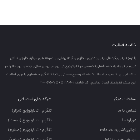
خلاصه فعالیت
با توجه به رويكردهاي به روز دنياي مجازي و گرته برداري از نمونه هاي موفق خارجي تلاش
داريم با توجه به حفظ فضاي تخصصي در تالارتوزيع در اين امر بومي سازي كرده و اين خلا را در
صنف ابزار پر كنيم و با ايجاد يك شبكه وسيع صنعتي بازديدكنندگان بيشماري را براي فعاليت
اين صنف قدرتمند ايجاد نماييم. کد شامد: 1-1-756538-65-0-2
صفحات دیگر
شبکه های اجتماعی
تماس با ما
تلگرام - تالارتوزيع (ابزار)
درباره ما
تلگرام - تالارتوزيع (صمت)
قوانین/شرایط خدمات
تلگرام - تالارتوزيع (صنايع)
پرسش های متداول
تلگرام - تالارتوزیع (صنف)