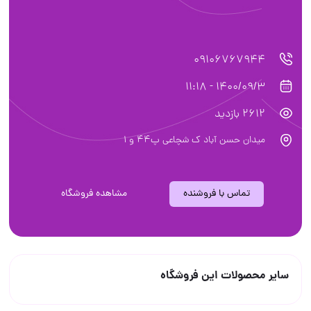
09106767944
1400/09/3 - 11:18
2612 بازدید
میدان حسن آباد ک شچاعی پ۴۴ و ۱
تماس با فروشنده
مشاهده فروشگاه
سایر محصولات این فروشگاه