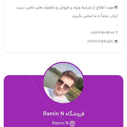
☎️جهت اطلاع از شرایط ویژه ی فروش و تخفیف های خاص سیب
ابزار، حتماً با ما تماس بگیرید
.
? 09124969402
☎️ 02166759058
فروشگاه R‌amin N
R‌amin N