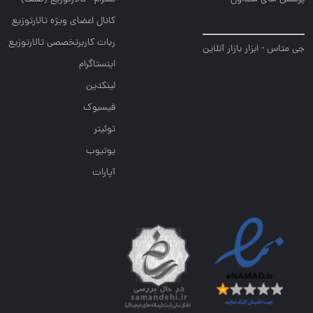
کانال اعضای ویژه تالارتوزیع
ربات کاربرتخصصی تالارتوزیع
جی متاس - ابزار بازار آنلاین
اینستاگرام
لینکدین
فیسبوک
توئیتر
یوتیوب
آپارات