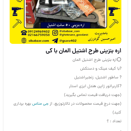
اره بنزینی طرح اشتیل المان ️با کی
⭕اره بنزینی طرح اشتیل المان
?️با کیف عینک و دستکش
?️ ساطور اشتیل، زنجیراشتیل
?️کاربراتور ژاپن هندل ایزی استار
(جهت دریافت قیمت تماس بگیرید)
(جهت درج قیمت محصولات در تالارتوزیع، از
جی متاس
بهره برداری
کنید)
تعداد : ؟
.