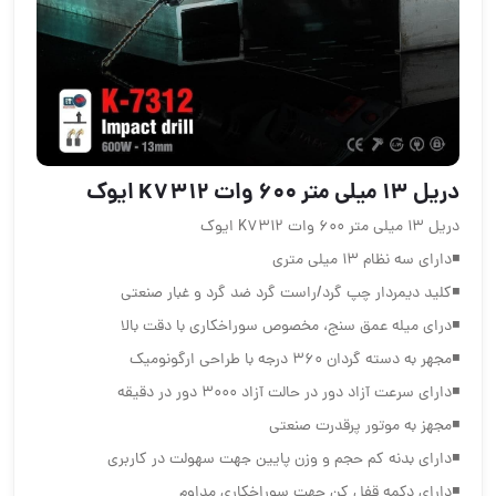
دریل 13 میلی متر 600 وات K7312 ایوک
دریل 13 میلی متر 600 وات K7312 ایوک
◾️دارای سه نظام 13 میلی متری
◾️کلید دیمردار چپ گرد/راست گرد ضد گرد و غبار صنعتی
◾️درای میله عمق سنج، مخصوص سوراخکاری با دقت بالا
◾️مجهر به دسته گردان 360 درجه با طراحی ارگونومیک
◾️دارای سرعت آزاد دور در حالت آزاد 3000 دور در دقیقه
◾️مجهز به موتور پرقدرت صنعتی
◾️دارای بدنه کم حجم و وزن پایین جهت سهولت در کاربری
◾️دارای دکمه قفل کن جهت سوراخکاری مداوم