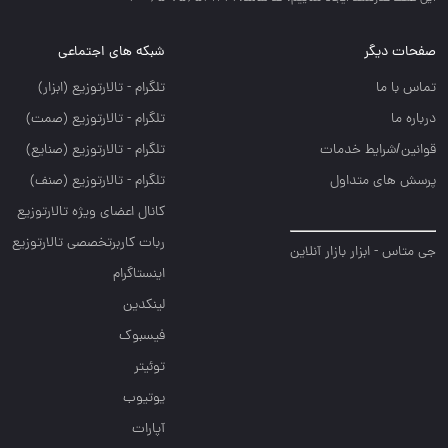
صفحات دیگر
شبکه های اجتماعی
تماس با ما
تلگرام - تالارتوزيع (ابزار)
درباره ما
تلگرام - تالارتوزيع (صمت)
قوانین/شرایط خدمات
تلگرام - تالارتوزيع (صنايع)
پرسش های متداول
تلگرام - تالارتوزیع (صنف)
کانال اعضای ویژه تالارتوزیع
ربات کاربرتخصصی تالارتوزیع
جی متاس - ابزار بازار آنلاین
اینستاگرام
لینکدین
فیسبوک
توئیتر
یوتیوب
آپارات