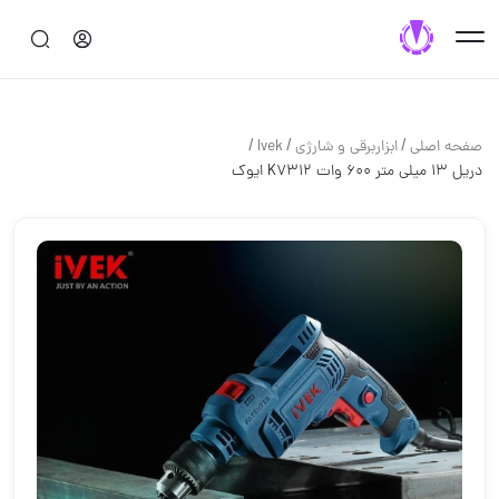
/
/
/
صفحه اصلی
ابزاربرقی و شارژی
Ivek
دریل 13 میلی متر 600 وات K7312 ایوک