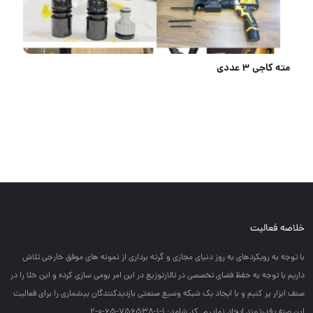
کفکش یاقوت 25متری یک اینچ فلوتر
خلاصه فعالیت
با توجه به رويكردهاي به روز دنياي مجازي و گرته برداري از نمونه هاي موفق خارجي تلاش
داريم با توجه به حفظ فضاي تخصصي در تالارتوزيع در اين امر بومي سازي كرده و اين خلا را در
صنف ابزار پر كنيم و با ايجاد يك شبكه وسيع صنعتي بازديدكنندگان بيشماري را براي فعاليت
اين صنف قدرتمند ايجاد نماييم. کد شامد: 1-1-756538-65-0-2