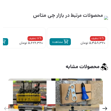
جی متاس
محصولات مرتبط در بازار
16% تخفیف
16% تخفیف
مشاهده
م
5,458,320 تومان
5,626,320 تومان
محصولات مشابه