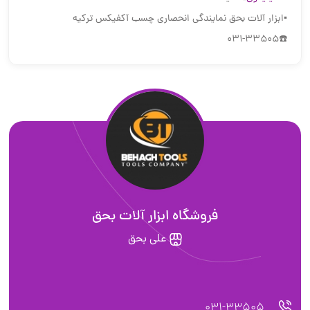
▪️ابزار آلات بحق نمایندگی انحصاری چسب آکفیکس ترکیه
☎️031-33505
فروشگاه ابزار آلات بحق
علی بحق
031-33505