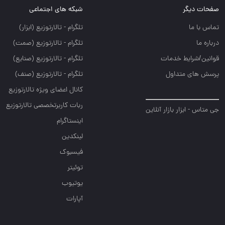
صفحات دیگر
شبکه های اجتماعی
تماس با ما
تلگرام - تالارتوزيع (ابزار)
درباره ما
تلگرام - تالارتوزيع (صمت)
قوانین/شرایط خدمات
تلگرام - تالارتوزيع (صنايع)
پرسش های متداول
تلگرام - تالارتوزیع (صنف)
کانال اعضای ویژه تالارتوزیع
ربات کاربرتخصصی تالارتوزیع
جی متاس - ابزار بازار آنلاین
اینستاگرام
لینکدین
فیسبوک
توئیتر
یوتیوب
آپارات