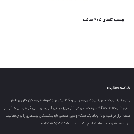
چسب کاغذی 2/5 سانت
خلاصه فعالیت
با توجه به رويكردهاي به روز دنياي مجازي و گرته برداري از نمونه هاي موفق خارجي تلاش
داريم با توجه به حفظ فضاي تخصصي در تالارتوزيع در اين امر بومي سازي كرده و اين خلا را در
صنف ابزار پر كنيم و با ايجاد يك شبكه وسيع صنعتي بازديدكنندگان بيشماري را براي فعاليت
اين صنف قدرتمند ايجاد نماييم. کد شامد: 1-1-756538-65-0-2