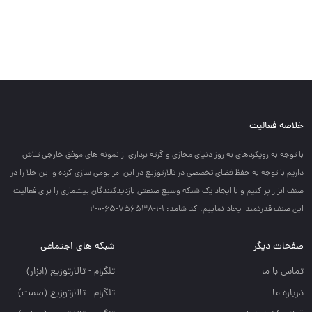
خلاصه فعالیت
با توجه به رويكردهاي به روز دنياي مجازي و گرته برداري از نمونه هاي موفق خارجي تلاش
داريم با توجه به حفظ فضاي تخصصي در تالارتوزيع در اين امر بومي سازي كرده و اين خلا را در
صنف ابزار پر كنيم و با ايجاد يك شبكه وسيع صنعتي بازديدكنندگان بيشماري را براي فعاليت
اين صنف قدرتمند ايجاد نماييم. کد شامد: 1-1-756538-65-0-2
صفحات دیگر
شبکه های اجتماعی
تماس با ما
تلگرام - تالارتوزيع (ابزار)
درباره ما
تلگرام - تالارتوزيع (صمت)