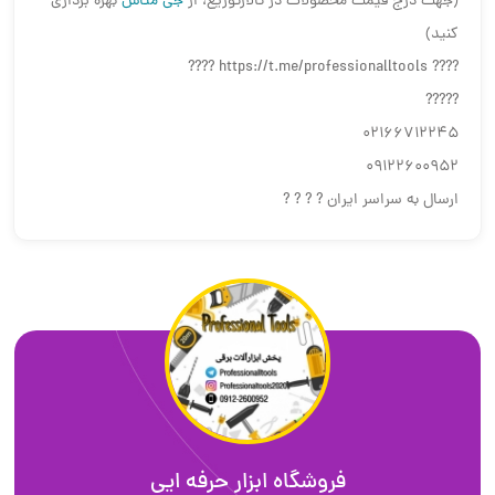
(جهت درج قیمت محصولات در تالارتوزیع، از
جی متاس
بهره برداری
کنید)
???? https://t.me/professionalltools ????
?????
02166712245
09122600952
ارسال به سراسر ایران ? ? ? ?
فروشگاه ابزار حرفه ایی