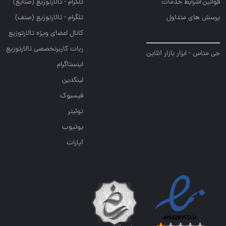
قوانین/شرایط خدمات
تلگرام - تالارتوزيع (صنايع)
پرسش های متداول
تلگرام - تالارتوزیع (صنف)
کانال اعضای ویژه تالارتوزیع
ربات کاربرتخصصی تالارتوزیع
جی متاس - ابزار بازار آنلاین
اینستاگرام
لینکدین
فیسبوک
توئیتر
یوتیوب
آپارات