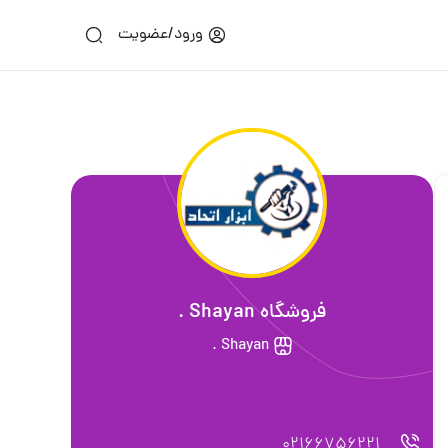
ورود/عضویت
فروشگاه Shayan .
Shayan .
02166756221