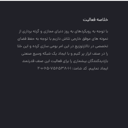
خلاصه فعالیت
با توجه به رويكردهاي به روز دنياي مجازي و گرته برداري از
نمونه هاي موفق خارجي تلاش داريم با توجه به حفظ فضاي
تخصصي در تالارتوزيع در اين امر بومي سازي كرده و اين خلا
را در صنف ابزار پر كنيم و با ايجاد يك شبكه وسيع صنعتي
بازديدكنندگان بيشماري را براي فعاليت اين صنف قدرتمند
ايجاد نماييم. کد شامد: 1-1-756538-65-0-2