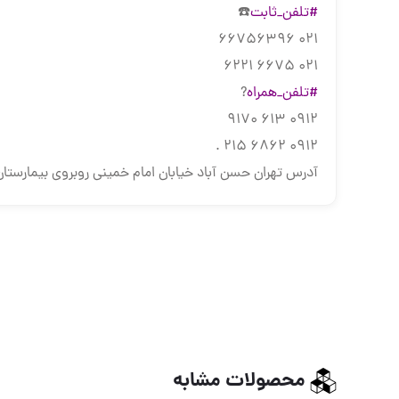
#تلفن_ثابت
☎️
021 66756396
021 6675 6221
#تلفن_همراه
?
0912 613 9170
0912 6862 215 .
آدرس تهران حسن آباد خیابان امام خمینی روبروی بیمارستان سینا 
محصولات مشابه