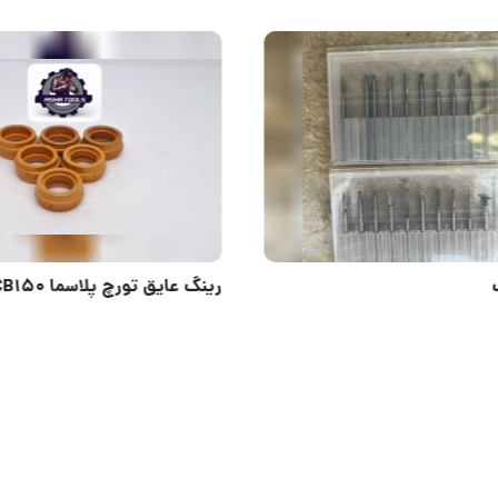
ه استیل ویوارکس
چوب ساب