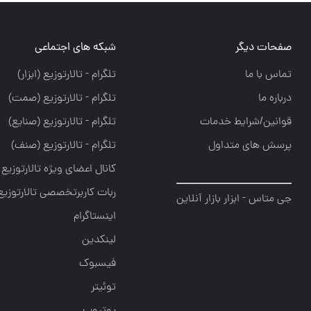
صفحات دیگر
شبکه های اجتماعی
تماس با ما
تلگرام - تالارتوزيع (ابزار)
درباره ما
تلگرام - تالارتوزيع (صمت)
قوانین/شرایط خدمات
تلگرام - تالارتوزيع (صنايع)
پرسش های متداول
تلگرام - تالارتوزیع (صنف)
کانال اعضای ویژه تالارتوزیع
ربات کاربرتخصصی تالارتوزیع
جی متاس - ابزار بازار آنلاین
اینستاگرام
لینکدین
فیسبوک
توئیتر
یوتیوب