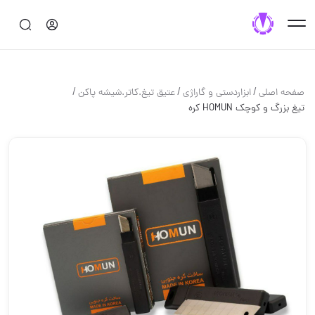
/
/
/
صفحه اصلی
ابزاردستی و گاراژی
عتیق تیغ.کاتر.شیشه پاکن
تیغ بزرگ و کوچک HOMUN کره