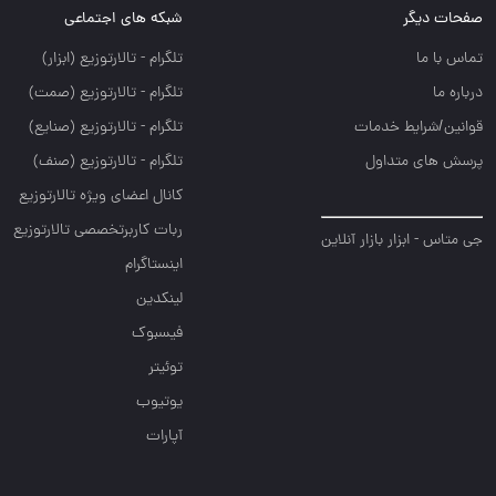
صفحات دیگر
شبکه های اجتماعی
تماس با ما
تلگرام - تالارتوزيع (ابزار)
درباره ما
تلگرام - تالارتوزيع (صمت)
قوانین/شرایط خدمات
تلگرام - تالارتوزيع (صنايع)
پرسش های متداول
تلگرام - تالارتوزیع (صنف)
کانال اعضای ویژه تالارتوزیع
ربات کاربرتخصصی تالارتوزیع
جی متاس - ابزار بازار آنلاین
اینستاگرام
لینکدین
فیسبوک
توئیتر
یوتیوب
آپارات