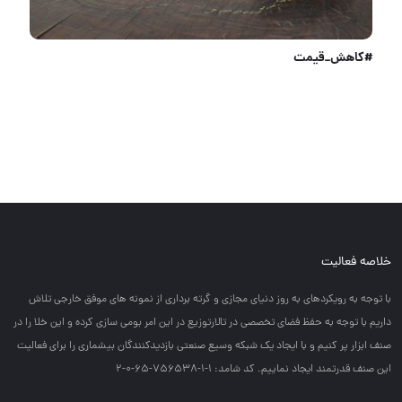
کفکش یاکاموز
خلاصه فعالیت
با توجه به رويكردهاي به روز دنياي مجازي و گرته برداري از نمونه هاي موفق خارجي تلاش
داريم با توجه به حفظ فضاي تخصصي در تالارتوزيع در اين امر بومي سازي كرده و اين خلا را در
صنف ابزار پر كنيم و با ايجاد يك شبكه وسيع صنعتي بازديدكنندگان بيشماري را براي فعاليت
اين صنف قدرتمند ايجاد نماييم. کد شامد: 1-1-756538-65-0-2