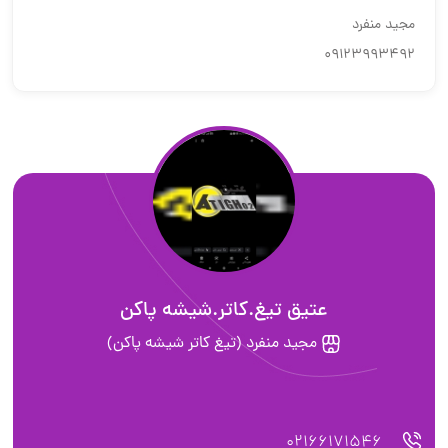
مجید منفرد
09123993492
عتیق تیغ.کاتر.شیشه پاکن
مجید منفرد (تیغ کاتر شیشه پاکن)
02166171546