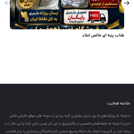
پخش انواع گونی خالی نو
خلاصه فعالیت
با توجه به رويكردهاي به روز دنياي مجازي و گرته برداري از نمونه هاي موفق خارجي تلاش
داريم با توجه به حفظ فضاي تخصصي در تالارتوزيع در اين امر بومي سازي كرده و اين خلا را در
صنف ابزار پر كنيم و با ايجاد يك شبكه وسيع صنعتي بازديدكنندگان بيشماري را براي فعاليت