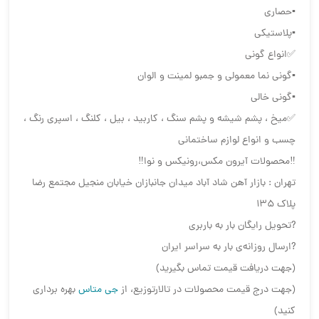
▪️حصاری
▪️پلاستیکی
✅انواع گونی
▪️گونی نما معمولی و جمبو لمینت و الوان
▪️گونی خالی
✅میخ ، پشم شیشه و پشم سنگ ، کاربید ، بیل ، کلنگ ، اسپری رنگ ،
چسب و انواع لوازم ساختمانی
‼️محصولات آیرون مکس،رونیکس و نوا‼️
تهران : بازار آهن شاد آباد میدان جانبازان خیابان منجیل مجتمع رضا
پلاک 135
?تحويل رایگان بار به باربرى
?ارسال روزانه‌ی بار به سراسر ایران
(جهت دریافت قیمت تماس بگیرید)
(جهت درج قیمت محصولات در تالارتوزیع، از
جی متاس
بهره برداری
کنید)