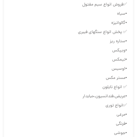
✅فروش انواع سیم مفتول
▪️سیاه
▪️گالوانیزه
✅ پخش انواع سنگهای فیبری
▪️ستاره ریز
▪️ویپکس
▪️تیمکس
▪️اوسیس
▪️مستر مکس
✅ انواع نایلون
▪️عریض،فندانسیون،حبابدار
✅انواع توری
▪️مرغی
▪️فرنگی
▪️جوشی