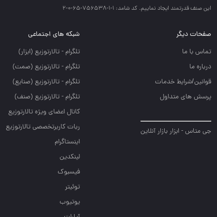
اين صنف قدرتمند ايجاد نماييم. کد شامد: 1-1-756538-65-0-2
صفحات دیگر
شبکه های اجتماعی
تماس با ما
تلگرام - تالارتوزيع (ابزار)
درباره ما
تلگرام - تالارتوزيع (صمت)
قوانین/شرایط خدمات
تلگرام - تالارتوزيع (صنايع)
پرسش های متداول
تلگرام - تالارتوزیع (صنف)
کانال اعضای ویژه تالارتوزیع
ربات کاربرتخصصی تالارتوزیع
جی متاس - ابزار بازار آنلاین
اینستاگرام
لینکدین
فیسبوک
توئیتر
یوتیوب