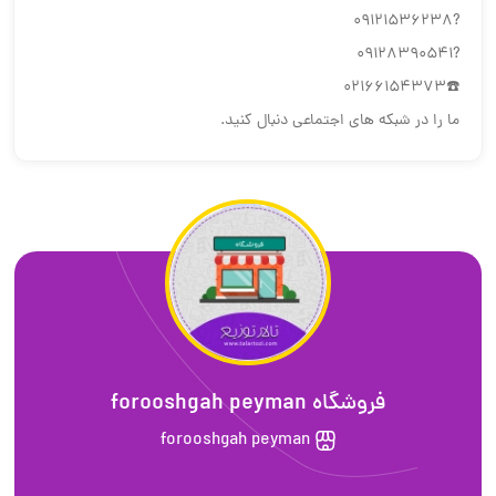
?09121536238
?09128390541
☎️02166154373
ما را در شبکه های اجتماعی دنبال کنید.
فروشگاه forooshgah peyman
forooshgah peyman