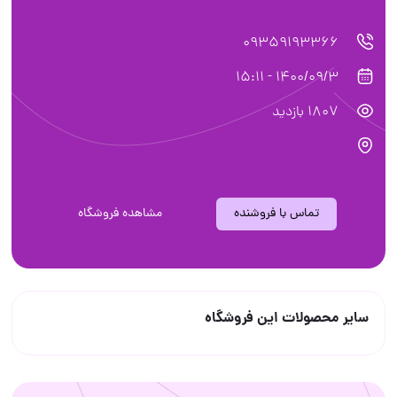
09359193366
1400/09/3 - 15:11
1807 بازدید
تماس با فروشنده
مشاهده فروشگاه
سایر محصولات این فروشگاه