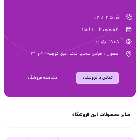
03133505
1400/09/3 - 15:21
2808 بازدید
اصفهان : خیابان صمدیه لباف ، بین کوچــه 22 و 24
تماس با فروشنده
مشاهده فروشگاه
سایر محصولات این فروشگاه