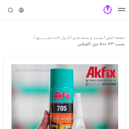
/
/
/
صفحه اصلی
چسب و بسته بندي
ابــزار آلات بحــــــــق
چسب 123 500 میل آکفیکس