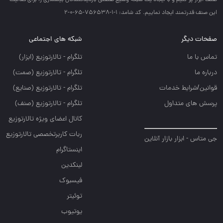
صنف ابزار پر كنيم و با ايجاد يك شبكه وسيع صنعتي بازديدكنندگان بيشماري را براي فعاليت
اين صنف قدرتمند ايجاد نماييم. کد شامد: 1-1-756538-65-0-2
صفحات دیگر
شبکه های اجتماعی
تماس با ما
تلگرام - تالارتوزيع (ابزار)
درباره ما
تلگرام - تالارتوزيع (صمت)
قوانین/شرایط خدمات
تلگرام - تالارتوزيع (صنايع)
پرسش های متداول
تلگرام - تالارتوزیع (صنف)
کانال اعضای ویژه تالارتوزیع
ربات کاربرتخصصی تالارتوزیع
جی متاس - ابزار بازار آنلاین
اینستاگرام
لینکدین
فیسبوک
توئیتر
یوتیوب