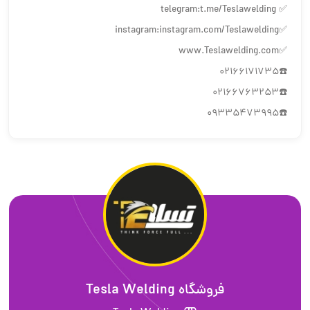
✅ telegram:t.me/Teslawelding
✅instagram:instagram.com/Teslawelding
✅www.Teslawelding.com
☎️02166171735
☎️02166763253
☎️09335473995
فروشگاه Tesla Welding