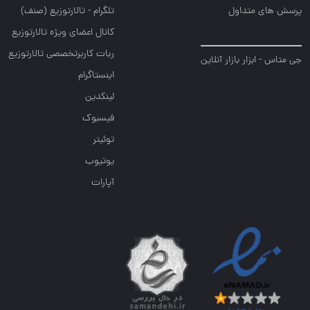
پرسش های متداول
تلگرام - تالارتوزیع (صنف)
کانال اعضای ویژه تالارتوزیع
ربات کاربرتخصصی تالارتوزیع
جی متاس - ابزار بازار آنلاین
اینستاگرام
لینکدین
فیسبوک
توئیتر
یوتیوب
آپارات