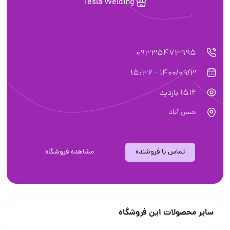
Tesla Welding
09335473995
1400/09/3 - 15:36
1512 بازدید
حسن آباد
تماس با فروشنده
مشاهده فروشگاه
سایر محصولات این فروشگاه