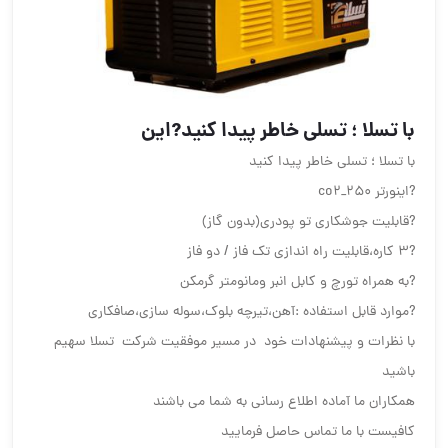
با تسلا ؛ تسلی خاطر پیدا کنید?این
با تسلا ؛ تسلی خاطر پیدا کنید
?اینورتر co2_250
?قابلیت جوشکاری تو پودری(بدون گاز)
?۳ کاره،قابلیت راه اندازی تک فاز / دو فاز
?به همراه تورچ و کابل انبر ومانومتر گرمکن
?موارد قابل استفاده :آهن،تیرچه بلوک،سوله سازی،صافکاری
با نظرات و پیشنهادات خود در مسیر موفقیت شرکت تسلا سهیم
باشید
همکاران ما آماده اطلاع رسانی به شما می باشند
کافیست با ما تماس حاصل فرمایید