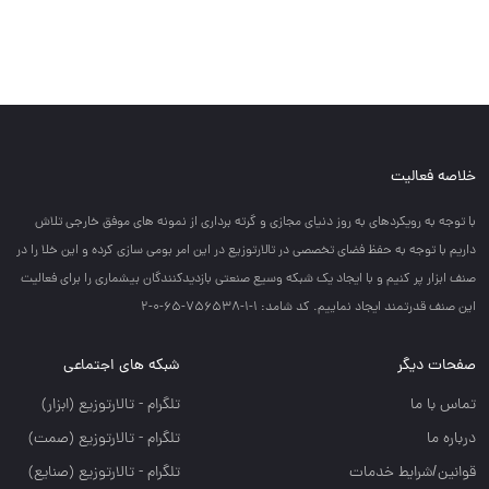
خلاصه فعالیت
با توجه به رويكردهاي به روز دنياي مجازي و گرته برداري از نمونه هاي موفق خارجي تلاش
داريم با توجه به حفظ فضاي تخصصي در تالارتوزيع در اين امر بومي سازي كرده و اين خلا را در
صنف ابزار پر كنيم و با ايجاد يك شبكه وسيع صنعتي بازديدكنندگان بيشماري را براي فعاليت
اين صنف قدرتمند ايجاد نماييم. کد شامد: 1-1-756538-65-0-2
صفحات دیگر
شبکه های اجتماعی
تماس با ما
تلگرام - تالارتوزيع (ابزار)
درباره ما
تلگرام - تالارتوزيع (صمت)
قوانین/شرایط خدمات
تلگرام - تالارتوزيع (صنايع)