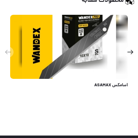
محصولات مشابه
چکش میخ کش 465 گرم ایران پتک