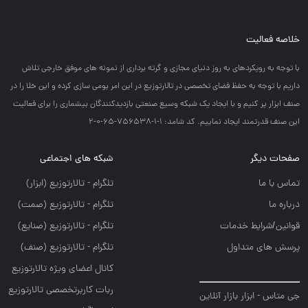
خلاصه فعالیت
با توجه به رويكردهاي به روز دنياي مجازي و گرته برداري از نمونه هاي موفق خارجي تلاش
داريم با توجه به حفظ فضاي تخصصي در تالارتوزيع در اين امر بومي سازي كرده و اين خلا را در
صنف ابزار پر كنيم و با ايجاد يك شبكه وسيع صنعتي بازديدكنندگان بيشماري را براي فعاليت
اين صنف قدرتمند ايجاد نماييم. کد شامد: 1-1-756538-65-0-2
صفحات دیگر
شبکه های اجتماعی
تماس با ما
تلگرام - تالارتوزيع (ابزار)
درباره ما
تلگرام - تالارتوزيع (صمت)
قوانین/شرایط خدمات
تلگرام - تالارتوزيع (صنايع)
پرسش های متداول
تلگرام - تالارتوزیع (صنف)
کانال اعضای ویژه تالارتوزیع
ربات کاربرتخصصی تالارتوزیع
جی متاس - ابزار بازار آنلاین