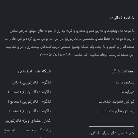
خلاصه فعالیت
با توجه به رويكردهاي به روز دنياي مجازي و گرته برداري از نمونه هاي موفق خارجي تلاش
داريم با توجه به حفظ فضاي تخصصي در تالارتوزيع در اين امر بومي سازي كرده و اين خلا را در
صنف ابزار پر كنيم و با ايجاد يك شبكه وسيع صنعتي بازديدكنندگان بيشماري را براي فعاليت
اين صنف قدرتمند ايجاد نماييم. کد شامد: 1-1-756538-65-0-2
صفحات دیگر
شبکه های اجتماعی
تماس با ما
تلگرام - تالارتوزيع (ابزار)
درباره ما
تلگرام - تالارتوزيع (صمت)
قوانین/شرایط خدمات
تلگرام - تالارتوزيع (صنايع)
پرسش های متداول
تلگرام - تالارتوزیع (صنف)
کانال اعضای ویژه تالارتوزیع
ربات کاربرتخصصی تالارتوزیع
جی متاس - ابزار بازار آنلاین