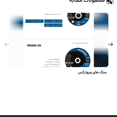
محصولات مشابه
سیم چین ۶‌و ۷ اینچ واتا