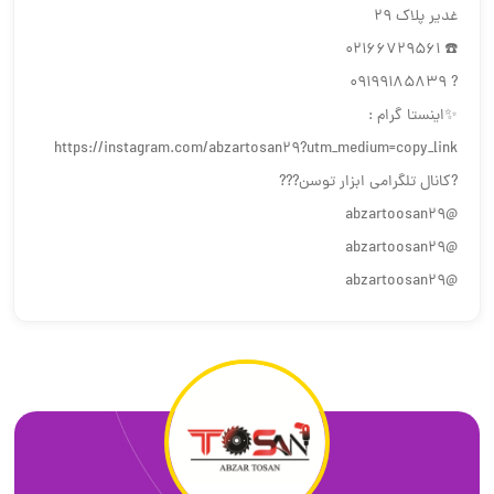
غدیر پلاک 29
☎️ 02166729561
? 09199185839
✨اینستا گرام :
https://instagram.com/abzartosan29?utm_medium=copy_link
?كانال تلگرامي ابزار توسن???
@abzartoosan29
@abzartoosan29
@abzartoosan29