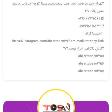
?تهران میدان حسن اباد جنب بیمارستان سینا کوچه میرزایی پاساژ
غدیر پلاک 29
☎️ 02166729561
? 09199185839
✨اینستا گرام :
https://instagram.com/abzartosan29?utm_medium=copy_link
?كانال تلگرامي ابزار توسن???
@abzartoosan29
@abzartoosan29
@abzartoosan29