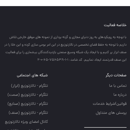
خلاصه فعالیت
با توجه به رويكردهاي به روز دنياي مجازي و گرته برداري از نمونه هاي موفق خارجي تلاش
داريم با توجه به حفظ فضاي تخصصي در تالارتوزيع در اين امر بومي سازي كرده و اين خلا را در
صنف ابزار پر كنيم و با ايجاد يك شبكه وسيع صنعتي بازديدكنندگان بيشماري را براي فعاليت
اين صنف قدرتمند ايجاد نماييم. کد شامد: 1-1-756538-65-0-2
صفحات دیگر
شبکه های اجتماعی
تماس با ما
تلگرام - تالارتوزيع (ابزار)
درباره ما
تلگرام - تالارتوزيع (صمت)
قوانین/شرایط خدمات
تلگرام - تالارتوزيع (صنايع)
پرسش های متداول
تلگرام - تالارتوزیع (صنف)
کانال اعضای ویژه تالارتوزیع