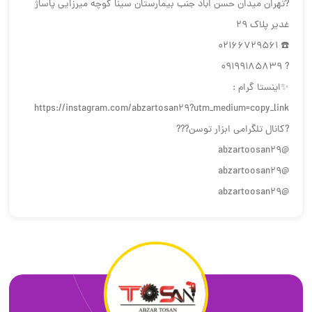
?تهران میدان حسن اباد جنب بیمارستان سینا کوچه میرزایی پاساژ
غدیر پلاک 29
☎️ 02166729561
? 09199185839
✨اینستا گرام :
https://instagram.com/abzartosan29?utm_medium=copy_link
?كانال تلگرامي ابزار توسن???
@abzartoosan29
@abzartoosan29
@abzartoosan29