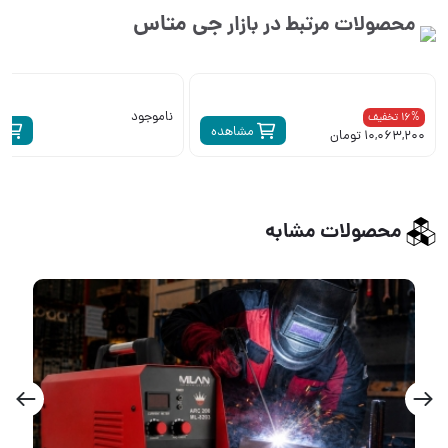
جی متاس
محصولات مرتبط در بازار
ناموجود
16% تخفیف
مشاهده
م
10,063,200 تومان
محصولات مشابه