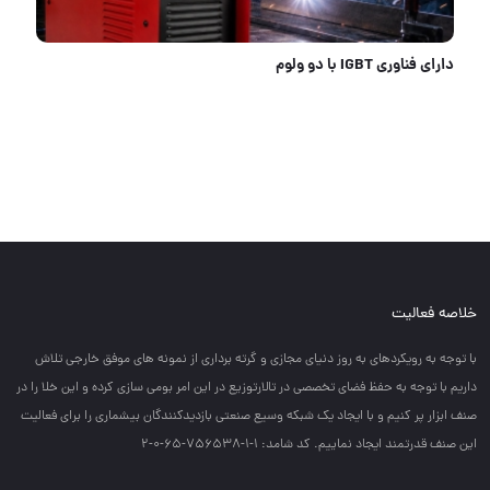
#قیچی شارژی طرح ماکیتا
خلاصه فعالیت
با توجه به رويكردهاي به روز دنياي مجازي و گرته برداري از نمونه هاي موفق خارجي تلاش
داريم با توجه به حفظ فضاي تخصصي در تالارتوزيع در اين امر بومي سازي كرده و اين خلا را در
صنف ابزار پر كنيم و با ايجاد يك شبكه وسيع صنعتي بازديدكنندگان بيشماري را براي فعاليت
اين صنف قدرتمند ايجاد نماييم. کد شامد: 1-1-756538-65-0-2