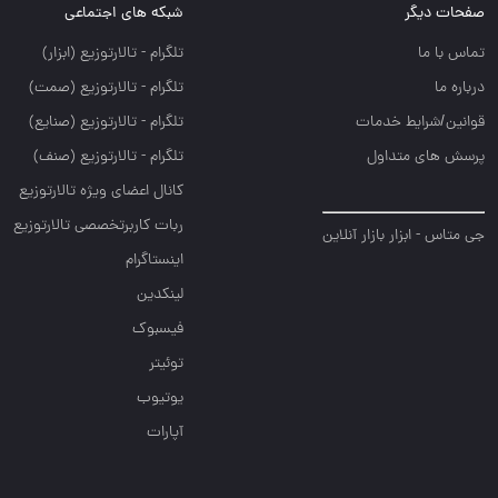
صفحات دیگر
شبکه های اجتماعی
تماس با ما
تلگرام - تالارتوزيع (ابزار)
درباره ما
تلگرام - تالارتوزيع (صمت)
قوانین/شرایط خدمات
تلگرام - تالارتوزيع (صنايع)
پرسش های متداول
تلگرام - تالارتوزیع (صنف)
کانال اعضای ویژه تالارتوزیع
ربات کاربرتخصصی تالارتوزیع
جی متاس - ابزار بازار آنلاین
اینستاگرام
لینکدین
فیسبوک
توئیتر
یوتیوب
آپارات