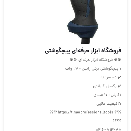
فروشگاه ابزار حرفه‌ای پیچگوشتی
⚙⚙ فروشگاه ابزار حرفه‌ای ⚙⚙
? پیچگوشتی برقی رابین ۲۸۰ وات
✔️ دو سرعته
✔️ یکسال گارانتی
?کارتن : ۱۰ عددی
??کیفیت عالیی
???? https://t.me/professionalltools ????
?????
02166712245