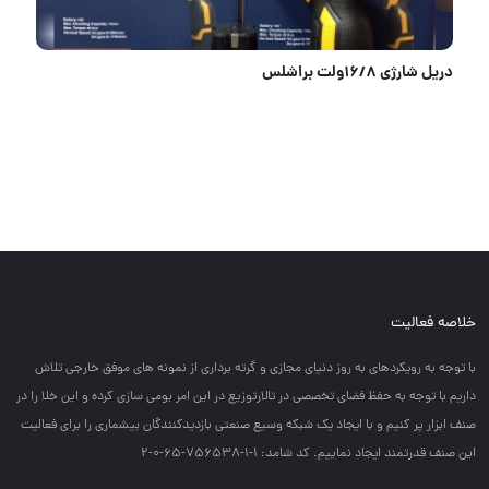
کتابی فولادی 94 براق ULTRA
خلاصه فعالیت
با توجه به رويكردهاي به روز دنياي مجازي و گرته برداري از نمونه هاي موفق خارجي تلاش
داريم با توجه به حفظ فضاي تخصصي در تالارتوزيع در اين امر بومي سازي كرده و اين خلا را در
صنف ابزار پر كنيم و با ايجاد يك شبكه وسيع صنعتي بازديدكنندگان بيشماري را براي فعاليت
اين صنف قدرتمند ايجاد نماييم. کد شامد: 1-1-756538-65-0-2