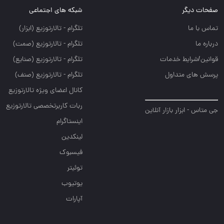
صفحات دیگر
شبکه های اجتماعی
تماس با ما
تلگرام - تالارتوزيع (ابزار)
درباره ما
تلگرام - تالارتوزيع (صمت)
قوانین/شرایط خدمات
تلگرام - تالارتوزيع (صنايع)
پرسش های متداول
تلگرام - تالارتوزیع (صنف)
کانال اعضای ویژه تالارتوزیع
ربات کاربرتخصصی تالارتوزیع
جی متاس - ابزار بازار آنلاین
اینستاگرام
لینکدین
فیسبوک
توئیتر
یوتیوب
آپارات