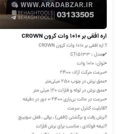
اره افقی بر ۱۰۱۰ وات کرون CROWN
? اره افقی بر ۱۰۱۰ وات کرون CROWN
✔️مدل : CT15133
▪️توان: 1010 وات
▪️سرعت حرکت آزاد: 2400
▪️عمق برش در چوب 250 میلی‌متر
▪️عمق برش در لوله و فلزات 120 میلی‌ متر
▪️سرعت در حالت بی‌باری 2400-0 دور در دقیقه
?قابلیت کنترل سرعت
?برش رفت و برگشتی (افقی) , برقی , قفل سوییچ
?تیغه فولادی , مناسب برای برش فلزات