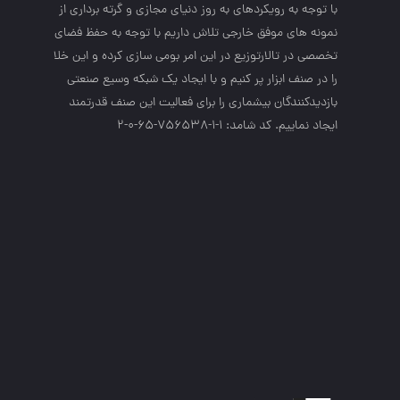
با توجه به رويكردهاي به روز دنياي مجازي و گرته برداري از
نمونه هاي موفق خارجي تلاش داريم با توجه به حفظ فضاي
تخصصي در تالارتوزيع در اين امر بومي سازي كرده و اين خلا
را در صنف ابزار پر كنيم و با ايجاد يك شبكه وسيع صنعتي
بازديدكنندگان بيشماري را براي فعاليت اين صنف قدرتمند
ايجاد نماييم. کد شامد: 1-1-756538-65-0-2