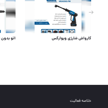
فیلتر بازکن تسمه فلزی
کارواش ش
خلاصه فعالیت