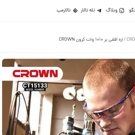
گو
وبلاگ
تله تالار
تالارمپ
/
اره افقی بر ۱۰۱۰ وات کرون CROWN