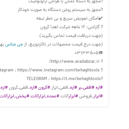
?مجهز به دسته کمکی با طراحی ارگونومیک
?مجهز به سیستم روغن دستگاه به صورت خودکار
✔️امکان تعویض سریع و بی خطر تیغه
? گارانتی: 12 ماهه شرکت اهدا کرون
(جهت دریافت قیمت تماس بگیرید)
(جهت درج قیمت محصولات در تالارتوزیع، از
جی متاس
بهر
☎️03133505
? http://www.aradabzar.ir/
? Instagram : https://www.instagram.com/behaghtools/
?TELEGRAM : https://t.me/behaghtools
#اره
#افقی_بر
#اره
_افقی_ابزار
#کرون
#اره
_افقی_کرون
#اره
_
#ابزار
_فروشی
#ابزار
آلات
#عمده_ابزارآلات
#پخش_ابزارآلات