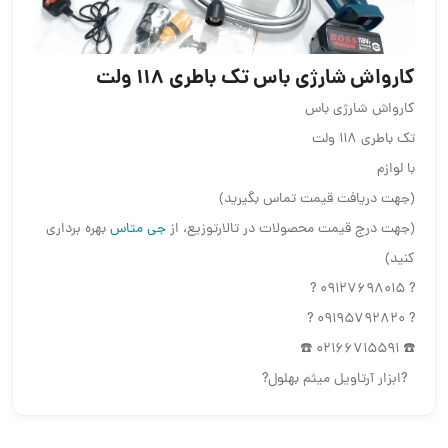
کارواش شارژی باس تک باطری ۱۱۸ ولت
کارواش شارژی باس
تک باطری ۱۱۸ ولت
با لوازم
(جهت دریافت قیمت تماس بگیرید)
(جهت درج قیمت محصولات در تالارتوزیع، از
جی متاس
بهره برداری
کنید)
? 09127698015 ?
? 09195792820 ?
☎️ 02166715591 ☎️
?ابزار آرتاویل میثم بهلول?