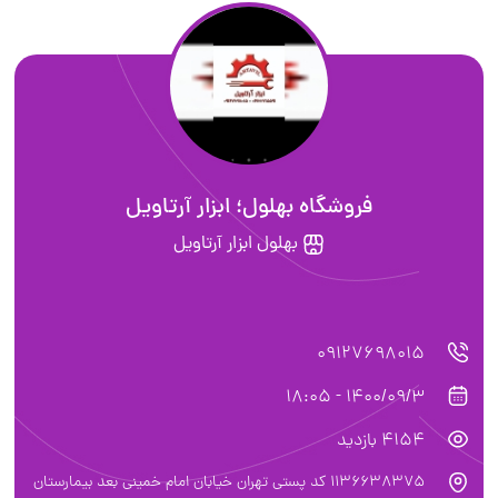
فروشگاه بهلول؛ ابزار آرتاویل
بهلول ابزار آرتاویل
09127698015
1400/09/3 - 18:05
4154 بازدید
1136638375 کد پستی تهران خیابان امام خمینی بعد بیمارستان