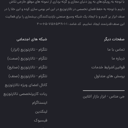
با توجه به رويكردهاي به روز دنياي مجازي و گرته برداري از نمونه هاي موفق خارجي تلاش
داريم با توجه به حفظ فضاي تخصصي در تالارتوزيع در اين امر بومي سازي كرده و اين خلا را در
صنف ابزار پر كنيم و با ايجاد يك شبكه وسيع صنعتي بازديدكنندگان بيشماري را براي فعاليت
اين صنف قدرتمند ايجاد نماييم. کد شامد: 1-1-756538-65-0-2
صفحات دیگر
شبکه های اجتماعی
تماس با ما
تلگرام - تالارتوزيع (ابزار)
درباره ما
تلگرام - تالارتوزيع (صمت)
قوانین/شرایط خدمات
تلگرام - تالارتوزيع (صنايع)
پرسش های متداول
تلگرام - تالارتوزیع (صنف)
کانال اعضای ویژه تالارتوزیع
ربات کاربرتخصصی تالارتوزیع
جی متاس - ابزار بازار آنلاین
اینستاگرام
لینکدین
فیسبوک