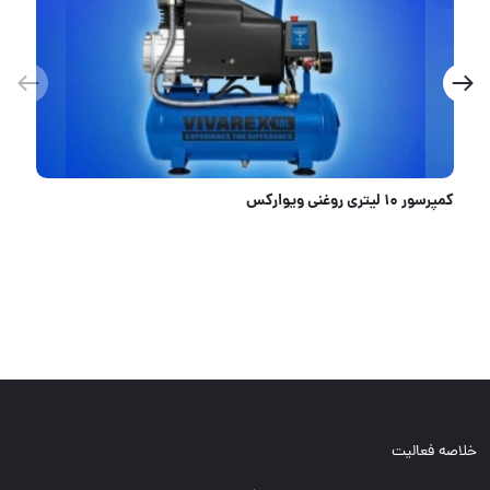
🟦تراز لیزری ماکیتا
خلاصه فعالیت