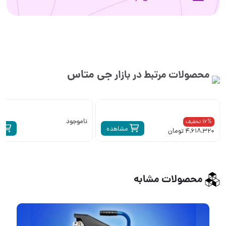
جی متاس
محصولات مرتبط در بازار
ناموجود
16% تخفیف
مشاهده
م
4,618,320 تومان
محصولات مشابه