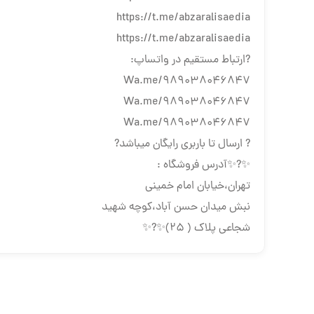
https://t.me/abzaralisaedia
https://t.me/abzaralisaedia
?ارتباط مستقیم در واتساپ:
Wa.me/989038046847
Wa.me/989038046847
Wa.me/989038046847
? ارسال تا باربری رایگان میباشد?
✨?✨آدرس فروشگاه :
تهران،خیابان امام خمینی
نبش میدان حسن آباد،کوچه شهید
شجاعی پلاک ( 25)✨?✨