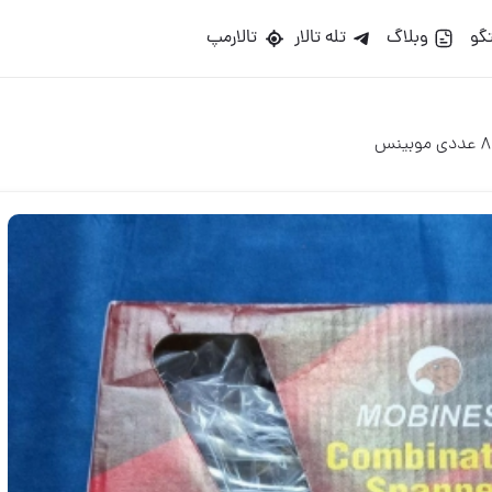
گو
وبلاگ
تله تالار
تالارمپ