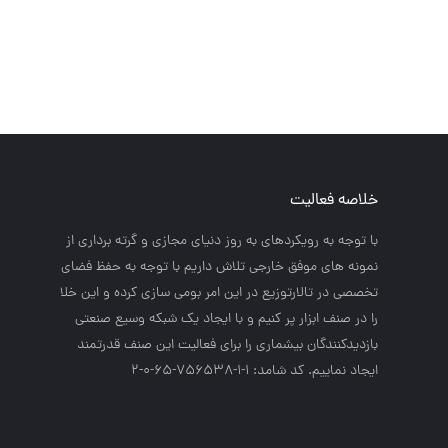
خلاصه فعالیت
با توجه به رويكردهاي به روز دنياي مجازي و گرته برداري از
نمونه هاي موفق خارجي تلاش داريم با توجه به حفظ فضاي
تخصصي در تالارتوزيع در اين امر بومي سازي كرده و اين خلا
را در صنف ابزار پر كنيم و با ايجاد يك شبكه وسيع صنعتي
بازديدكنندگان بيشماري را براي فعاليت اين صنف قدرتمند
ايجاد نماييم. کد شامد: 1-1-756538-65-0-2