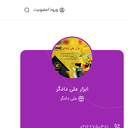
ورود/عضویت
ابزار علی دادگر
علی دادگر
02166750481