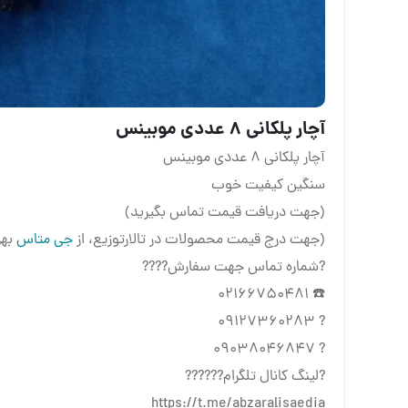
آچار پلکانی 8 عددی موبینس
آچار پلکانی 8 عددی موبینس
سنگین کیفیت خوب
(جهت دریافت قیمت تماس بگیرید)
(جهت درج قیمت محصولات در تالارتوزیع، از
جی متاس
بهر
?شماره تماس جهت سفارش????
☎️ 02166750481
? 09127360283
? 09038046847
?لینگ کانال تلگرام??????
https://t.me/abzaralisaedia