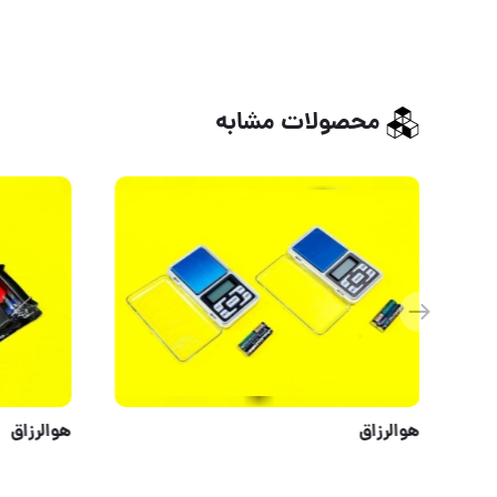
محصولات مشابه
قفل کتابی 95 اتمی فولادی پروطاها کلید ناودانی با امنیت بالا مغزی کامل برنجیییی کیفیت عالی/دارای ضم
هوالرزاق