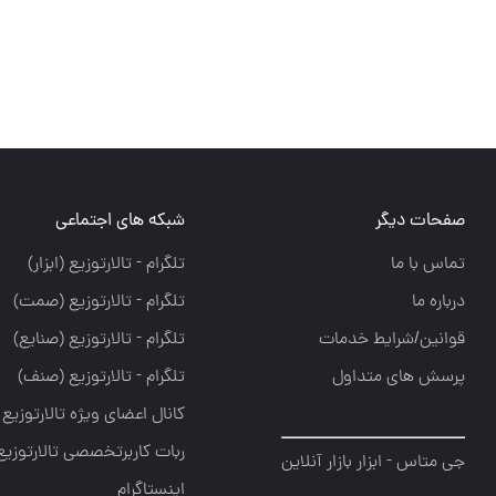
صفحات دیگر
شبکه های اجتماعی
تماس با ما
تلگرام - تالارتوزيع (ابزار)
درباره ما
تلگرام - تالارتوزيع (صمت)
قوانین/شرایط خدمات
تلگرام - تالارتوزيع (صنايع)
پرسش های متداول
تلگرام - تالارتوزیع (صنف)
کانال اعضای ویژه تالارتوزیع
ربات کاربرتخصصی تالارتوزیع
جی متاس - ابزار بازار آنلاین
اینستاگرام