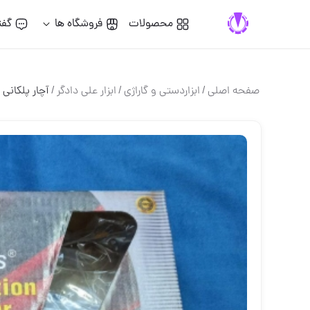
محصولات
فروشگاه ها
گفت
صفحه اصلی
/
ابزاردستی و گاراژی
/
ابزار علی دادگر
/
آچار پلکانی 8 عددی موبینس