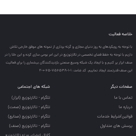
خلاصه فعالیت
با توجه به رويكردهاي به روز دنياي مجازي و گرته برداري از نمونه هاي موفق خارجي تلاش
داريم با توجه به حفظ فضاي تخصصي در تالارتوزيع در اين امر بومي سازي كرده و اين خلا را در
صنف ابزار پر كنيم و با ايجاد يك شبكه وسيع صنعتي بازديدكنندگان بيشماري را براي فعاليت
اين صنف قدرتمند ايجاد نماييم. کد شامد: 1-1-756538-65-0-2
صفحات دیگر
شبکه های اجتماعی
تماس با ما
تلگرام - تالارتوزيع (ابزار)
درباره ما
تلگرام - تالارتوزيع (صمت)
قوانین/شرایط خدمات
تلگرام - تالارتوزيع (صنايع)
پرسش های متداول
تلگرام - تالارتوزیع (صنف)
کانال اعضای ویژه تالارتوزیع