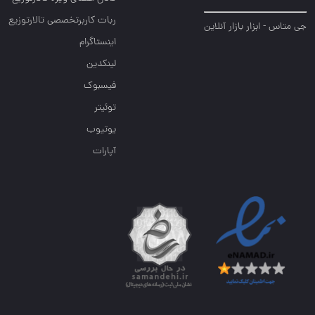
ربات کاربرتخصصی تالارتوزیع
جی متاس - ابزار بازار آنلاین
اینستاگرام
لینکدین
فیسبوک
توئیتر
یوتیوب
آپارات