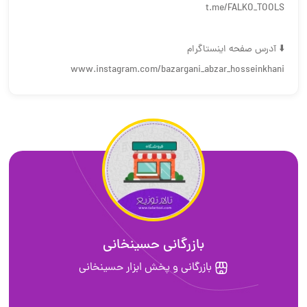
t.me/FALKO_TOOLS
⬇️ آدرس صفحه اینستاگرام
www.instagram.com/bazargani_abzar_hosseinkhani
بازرگانی حسینخانی
بازرگانی و پخش ابزار حسینخانی