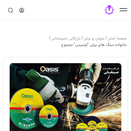
/
/
/
صفحه اصلی
جوش و برش
بازرگانی حسینخانی
خانواده سنگ های برش "اوسیس" مجموع