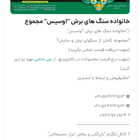
خانواده سنگ های برش "اوسیس" مجموع
⚪خانواده سنگ های برش "اوسیس"
?مجموعه کاملی از سنگهای برش و سایش?️
(جهت دریافت قیمت تماس بگیرید)
(جهت درج قیمت محصولات در تالارتوزیع، از
جی متاس
بهره برداری
کنید)
◽دفترفروش و ارتباط با مشتری:
☎️ 021-56423513
☎️ 021-56433513
? 09126960964
-------------------------------------------
? کانال تلگرام "بازرگانی و پخش ابزار حسینخانی"