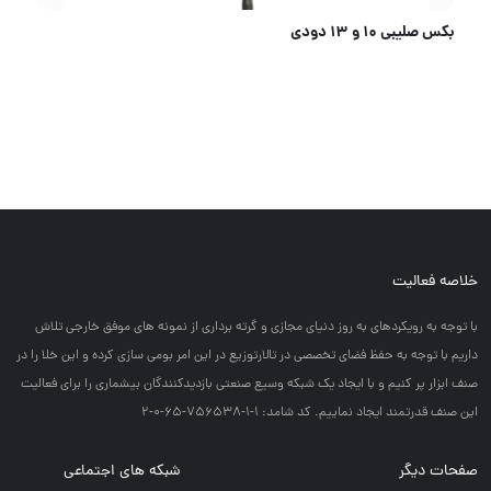
میخکوب ویوارکس
خلاصه فعالیت
با توجه به رويكردهاي به روز دنياي مجازي و گرته برداري از نمونه هاي موفق خارجي تلاش
داريم با توجه به حفظ فضاي تخصصي در تالارتوزيع در اين امر بومي سازي كرده و اين خلا را در
صنف ابزار پر كنيم و با ايجاد يك شبكه وسيع صنعتي بازديدكنندگان بيشماري را براي فعاليت
اين صنف قدرتمند ايجاد نماييم. کد شامد: 1-1-756538-65-0-2
صفحات دیگر
شبکه های اجتماعی