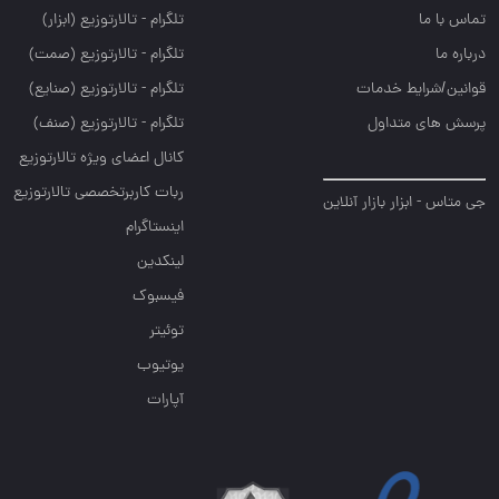
تماس با ما
تلگرام - تالارتوزيع (ابزار)
درباره ما
تلگرام - تالارتوزيع (صمت)
قوانین/شرایط خدمات
تلگرام - تالارتوزيع (صنايع)
پرسش های متداول
تلگرام - تالارتوزیع (صنف)
کانال اعضای ویژه تالارتوزیع
ربات کاربرتخصصی تالارتوزیع
جی متاس - ابزار بازار آنلاین
اینستاگرام
لینکدین
فیسبوک
توئیتر
یوتیوب
آپارات