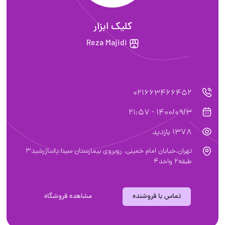
کلیک ابزار
Reza Majidi
021663466452
1400/09/3 - 21:57
1378 بازدید
تهران.خیابان امام خمینی. روبروی بیمارستان سینا.پاساژرشید3
طبقه2 واحد4
تماس با فروشنده
مشاهده فروشگاه