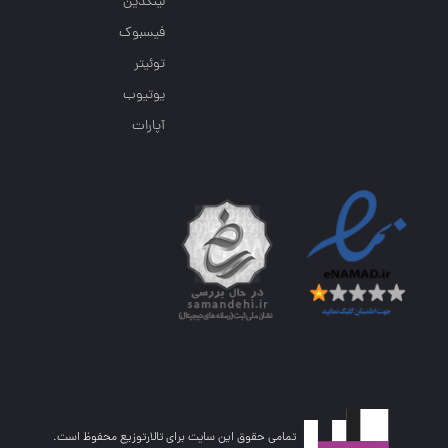
لینکدین
فیسبوک
توئیتر
یوتیوب
آپارات
تمامی حقوق این سایت برای تالارتوزیع محفوظ است.