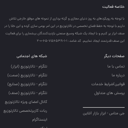
خلاصه فعالیت
با توجه به رويكردهاي به روز دنياي مجازي و گرته برداري از نمونه هاي موفق خارجي تلاش
داريم با توجه به حفظ فضاي تخصصي در تالارتوزيع در اين امر بومي سازي كرده و اين خلا را در
صنف ابزار پر كنيم و با ايجاد يك شبكه وسيع صنعتي بازديدكنندگان بيشماري را براي فعاليت
اين صنف قدرتمند ايجاد نماييم. کد شامد: 1-1-756538-65-0-2
صفحات دیگر
شبکه های اجتماعی
تماس با ما
تلگرام - تالارتوزيع (ابزار)
درباره ما
تلگرام - تالارتوزيع (صمت)
قوانین/شرایط خدمات
تلگرام - تالارتوزيع (صنايع)
پرسش های متداول
تلگرام - تالارتوزیع (صنف)
کانال اعضای ویژه تالارتوزیع
ربات کاربرتخصصی تالارتوزیع
جی متاس - ابزار بازار آنلاین
اینستاگرام