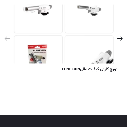
تورچ کارتی کیفیت عالیFLME GUN