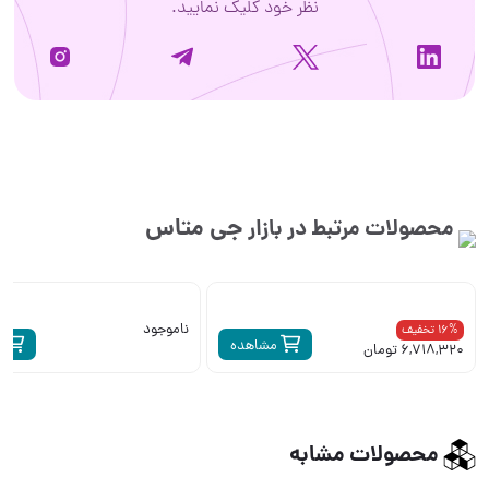
نظر خود کلیک نمایید.
جی متاس
محصولات مرتبط در بازار
ناموجود
16% تخفیف
مشاهده
م
6,718,320 تومان
محصولات مشابه