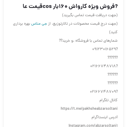
?فروش ویژه کارواش 160بار cosقیمت عا
(جهت دریافت قیمت تماس بگیرید)
(جهت درج قیمت محصولات در تالارتوزیع، از
جی متاس
بهره برداری
کنید)
شمارهای تماس با فروشگاه ،و خرید??
?09123016529
??????
?02166748718
??????
??????
?02166748709
کانال تلگرام
https://t.me/pakhsheabzarsoltani
آدرس اینستاگرام
Instagram.com/abzarsoltani1