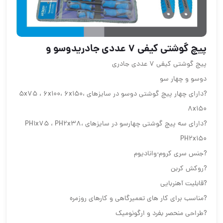
پیچ گوشتی کیفی ۷ عددی جادریدوسو و
پیچ گوشتی کیفی ۷ عددی جادری
دوسو و چهار سو
?دارای چهار پیچ گوشتی دوسو در سایزهای 5x75 ، 6x100، 6x150،
8x150
?دارای سه پیچ گوشتی چهارسو در سایزهای PH1x75 ، PH2x38،
PH2x150
?جنس سری کروم-وانادیوم
?روکش کربن
?قابلیت آهنربایی
?مناسب برای کار های تعمیرگاهی و کارهای روزمره
?طراحی منحصر بفرد و ارگونومیک