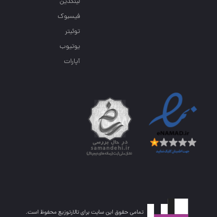
لینکدین
فیسبوک
توئیتر
یوتیوب
آپارات
تمامی حقوق این سایت برای تالارتوزیع محفوظ است.