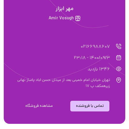
مهر ابزار
Amir Vosugh
02166988607
1400/09/3 - 23:18
1346 بازدید
تهران خیابان امام خمینی بعد از میدان حسن اباد پاساژ نهانی
زیرهمکف پ ۱۷
تماس با فروشنده
مشاهده فروشگاه