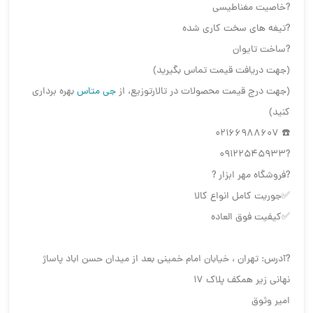
?خاصیت مغناطیسی
?تیغه های سخت کاری شده
?ساخت تایوان
(جهت دریافت قیمت تماس بگیرید)
(جهت درج قیمت محصولات در تالارتوزیع، از
جی متاس
بهره برداری
کنید)
☎️ 02166988607
?09122545933
?فروشگاه مهر ابزار ?
✅جوریت کامل انواع کالا
✅کیفیت فوق العاده
?آدرس: تهران ، خیابان امام خمینی بعد از میدان حسن اباد پاساژ
نهانی زیر همکف پلاک ۱۷
امیر وثوق