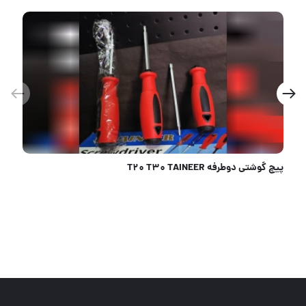
قفل بکسلی تمام فولادی چیلان طول 1/5/دارای کتابی کاملا فولادی کلید سولکسی ضد اسید کابل بکسلی کاملا ض