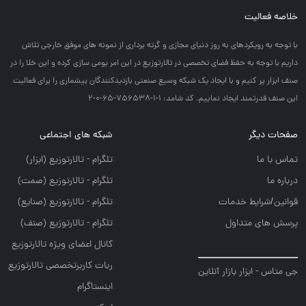
خلاصه فعالیت
با توجه به رويكردهاي به روز دنياي مجازي و گرته برداري از نمونه هاي موفق خارجي تلاش
داريم با توجه به حفظ فضاي تخصصي در تالارتوزيع در اين امر بومي سازي كرده و اين خلا را در
صنف ابزار پر كنيم و با ايجاد يك شبكه وسيع صنعتي بازديدكنندگان بيشماري را براي فعاليت
اين صنف قدرتمند ايجاد نماييم. کد شامد: 1-1-756538-65-0-2
صفحات دیگر
شبکه های اجتماعی
تماس با ما
تلگرام - تالارتوزيع (ابزار)
درباره ما
تلگرام - تالارتوزيع (صمت)
قوانین/شرایط خدمات
تلگرام - تالارتوزيع (صنايع)
پرسش های متداول
تلگرام - تالارتوزیع (صنف)
کانال اعضای ویژه تالارتوزیع
ربات کاربرتخصصی تالارتوزیع
جی متاس - ابزار بازار آنلاین
اینستاگرام