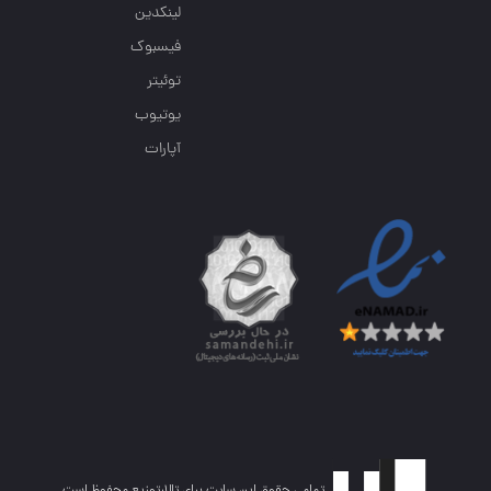
لینکدین
فیسبوک
توئیتر
یوتیوب
آپارات