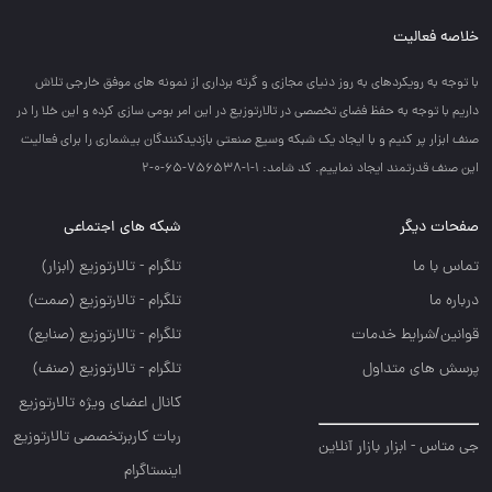
خلاصه فعالیت
با توجه به رويكردهاي به روز دنياي مجازي و گرته برداري از نمونه هاي موفق خارجي تلاش
داريم با توجه به حفظ فضاي تخصصي در تالارتوزيع در اين امر بومي سازي كرده و اين خلا را در
صنف ابزار پر كنيم و با ايجاد يك شبكه وسيع صنعتي بازديدكنندگان بيشماري را براي فعاليت
اين صنف قدرتمند ايجاد نماييم. کد شامد: 1-1-756538-65-0-2
صفحات دیگر
شبکه های اجتماعی
تماس با ما
تلگرام - تالارتوزيع (ابزار)
درباره ما
تلگرام - تالارتوزيع (صمت)
قوانین/شرایط خدمات
تلگرام - تالارتوزيع (صنايع)
پرسش های متداول
تلگرام - تالارتوزیع (صنف)
کانال اعضای ویژه تالارتوزیع
ربات کاربرتخصصی تالارتوزیع
جی متاس - ابزار بازار آنلاین
اینستاگرام