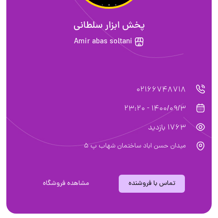
پخش ابزار سلطانی
Amir abas soltani
02166748718
1400/09/3 - 23:20
1763 بازدید
میدان حسن اباد ساختمان شهاب پ 5
تماس با فروشنده
مشاهده فروشگاه