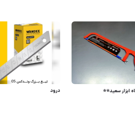
⭐️⭐️فروشگاه ابزار سعید⭐️⭐️