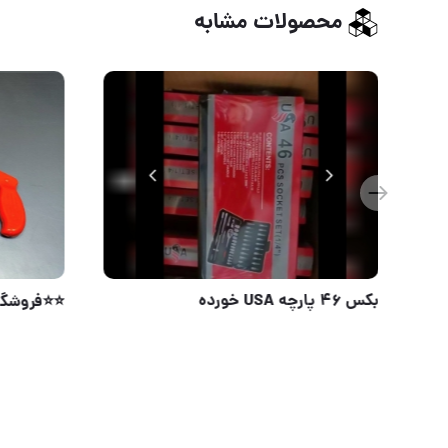
محصولات مشابه
گیره بغل میز سندان دار
بکس 46 پارچه USA خورده