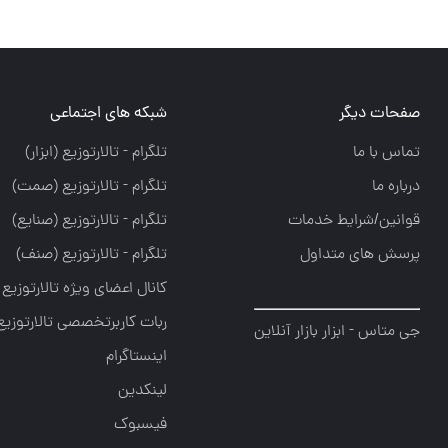
صفحات دیگر
شبکه های اجتماعی
تماس با ما
تلگرام - تالارتوزيع (ابزار)
درباره ما
تلگرام - تالارتوزيع (صمت)
قوانین/شرایط خدمات
تلگرام - تالارتوزيع (صنايع)
پرسش های متداول
تلگرام - تالارتوزیع (صنف)
کانال اعضای ویژه تالارتوزیع
ربات کاربرتخصصی تالارتوزیع
جی متاس - ابزار بازار آنلاین
اینستاگرام
لینکدین
فیسبوک