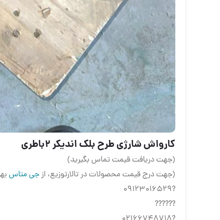
کارواش شارژی طرح بلک اندیکر ۲باطری
(جهت دریافت قیمت تماس بگیرید)
(جهت درج قیمت محصولات در تالارتوزیع، از
جی متاس
بهر
?09123016529
??????
?02166748718