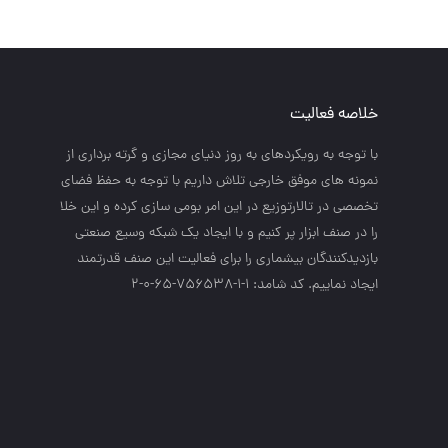
خلاصه فعالیت
با توجه به رويكردهاي به روز دنياي مجازي و گرته برداري از
نمونه هاي موفق خارجي تلاش داريم با توجه به حفظ فضاي
تخصصي در تالارتوزيع در اين امر بومي سازي كرده و اين خلا
را در صنف ابزار پر كنيم و با ايجاد يك شبكه وسيع صنعتي
بازديدكنندگان بيشماري را براي فعاليت اين صنف قدرتمند
ايجاد نماييم. کد شامد: 1-1-756538-65-0-2