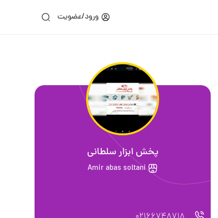
ورود/عضویت
پخش ابزار سلطانی
Amir abas soltani
02166748718