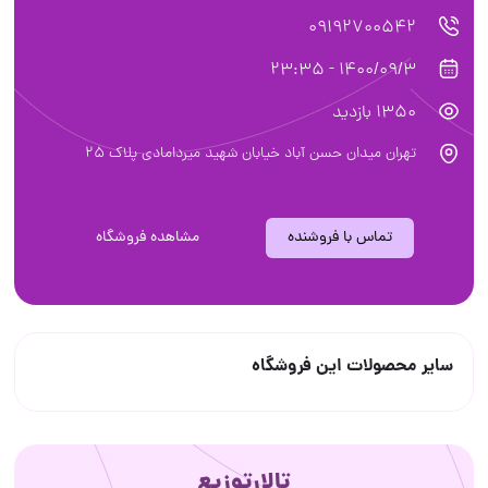
09192700542
1400/09/3 - 23:35
1350 بازدید
تهران میدان حسن آباد خیابان شهید میردامادی پلاک ۲۵
تماس با فروشنده
مشاهده فروشگاه
سایر محصولات این فروشگاه
تالارتوزیع