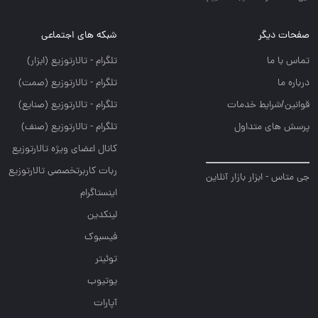
صفحات دیگر
شبکه های اجتماعی
تماس با ما
تلگرام - تالارتوزيع (ابزار)
درباره ما
تلگرام - تالارتوزيع (صمت)
قوانین/شرایط خدمات
تلگرام - تالارتوزيع (صنايع)
پرسش های متداول
تلگرام - تالارتوزیع (صنف)
کانال اعضای ویژه تالارتوزیع
ربات کاربرتخصصی تالارتوزیع
جی متاس - ابزار بازار آنلاین
اینستاگرام
لینکدین
فیسبوک
توئیتر
یوتیوب
آپارات