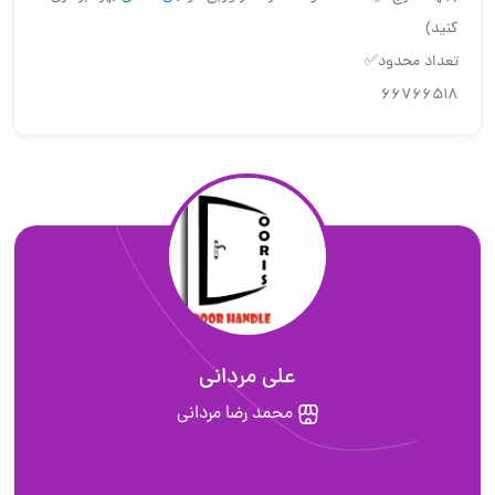
کنید)
تعداد محدود✅
66766518
علی مردانی
محمد رضا مرداني