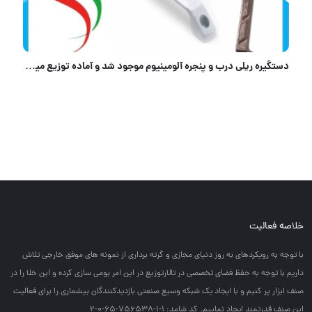
دستگیره ریلی درب و پنجره آلومینیوم موجود شد و آماده توزیع میباشد
خلاصه فعالیت
با توجه به رويكردهاي به روز دنياي مجازي و گرته برداري از نمونه هاي موفق خارجي تلاش
داريم با توجه به حفظ فضاي تخصصي در تالارتوزيع در اين امر بومي سازي كرده و اين خلا را در
صنف ابزار پر كنيم و با ايجاد يك شبكه وسيع صنعتي بازديدكنندگان بيشماري را براي فعاليت
اين صنف قدرتمند ايجاد نماييم. کد شامد: 1-1-756538-65-0-2