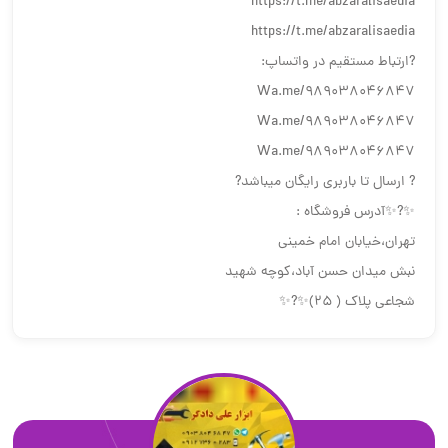
https://t.me/abzaralisaedia
https://t.me/abzaralisaedia
?ارتباط مستقیم در واتساپ:
Wa.me/989038046847
Wa.me/989038046847
Wa.me/989038046847
? ارسال تا باربری رایگان میباشد?
✨?✨آدرس فروشگاه :
تهران،خیابان امام خمینی
نبش میدان حسن آباد،کوچه شهید
شجاعی پلاک ( 25)✨?✨