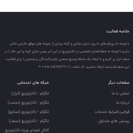
خلاصه فعالیت
با توجه به رويكردهاي به روز دنياي مجازي و گرته برداري از نمونه هاي موفق خارجي تلاش
داريم با توجه به حفظ فضاي تخصصي در تالارتوزيع در اين امر بومي سازي كرده و اين خلا را در
صنف ابزار پر كنيم و با ايجاد يك شبكه وسيع صنعتي بازديدكنندگان بيشماري را براي فعاليت
اين صنف قدرتمند ايجاد نماييم. کد شامد: 1-1-756538-65-0-2
صفحات دیگر
شبکه های اجتماعی
تماس با ما
تلگرام - تالارتوزيع (ابزار)
درباره ما
تلگرام - تالارتوزيع (صمت)
قوانین/شرایط خدمات
تلگرام - تالارتوزيع (صنايع)
پرسش های متداول
تلگرام - تالارتوزیع (صنف)
کانال اعضای ویژه تالارتوزیع