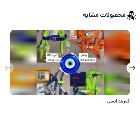
محصولات مشابه
انبردست و سیم چین حرفه ای تعداد در کارتن : .. عدد به صورت خرده هم امکان پذیر هست 🟧لینک کانال روبیکا