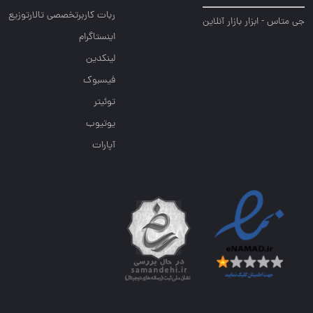
ربات کاربرتخصصی تالارتوزیع
جی متاس - ابزار بازار آنلاین
اینستاگرام
لینکدین
فیسبوک
توئیتر
یوتیوب
آپارات