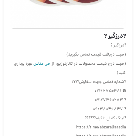
?درزگیر ?
?درزگیر ?
(جهت دریافت قیمت تماس بگیرید)
(جهت درج قیمت محصولات در تالارتوزیع، از
جی متاس
بهره برداری
کنید)
?شماره تماس جهت سفارش????
☎️ 02166750481
? 09127360283
? 09038046847
?لینگ کانال تلگرام??????
https://t.me/abzaralisaedia