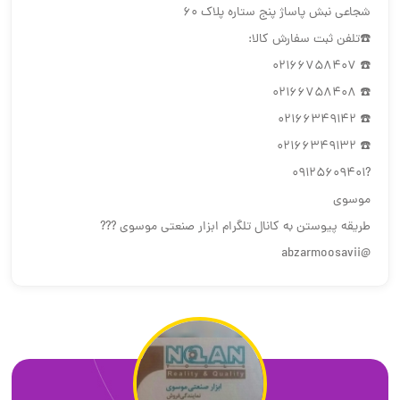
شجاعی نبش پاساژ پنج ستاره پلاک ۶۰
☎️تلفن ثبت سفارش کالا:
☎️ 02166758407
☎️ 02166758408
☎️ 02166349142
☎️ 02166349132
?09125609401
موسوی
طریقه پیوستن به کانال تلگرام ابزار صنعتی موسوی ???
@abzarmoosavii