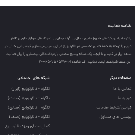
خلاصه فعالیت
با توجه به رويكردهاي به روز دنياي مجازي و گرته برداري از نمونه هاي موفق خارجي تلاش
داريم با توجه به حفظ فضاي تخصصي در تالارتوزيع در اين امر بومي سازي كرده و اين خلا را در
صنف ابزار پر كنيم و با ايجاد يك شبكه وسيع صنعتي بازديدكنندگان بيشماري را براي فعاليت
اين صنف قدرتمند ايجاد نماييم. کد شامد: 1-1-756538-65-0-2
صفحات دیگر
شبکه های اجتماعی
تماس با ما
تلگرام - تالارتوزيع (ابزار)
درباره ما
تلگرام - تالارتوزيع (صمت)
قوانین/شرایط خدمات
تلگرام - تالارتوزيع (صنايع)
پرسش های متداول
تلگرام - تالارتوزیع (صنف)
کانال اعضای ویژه تالارتوزیع