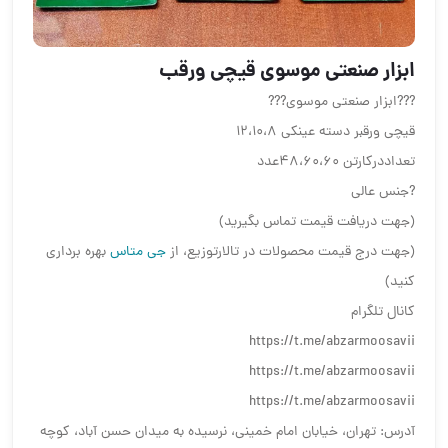
️️️ابزار صنعتی موسوی️️️ قیچی ورقب
?️?️?️ابزار صنعتی موسوی?️?️?️
قیچی ورقبر دسته عینکی ۱۲،۱۰،۸
تعداددرکارتن ۴۸،۶۰،۶۰عدد
?جنس عالی
(جهت دریافت قیمت تماس بگیرید)
(جهت درج قیمت محصولات در تالارتوزیع، از
جی متاس
بهره برداری
کنید)
کانال تلگرام
https://t.me/abzarmoosavii
https://t.me/abzarmoosavii
https://t.me/abzarmoosavii
آدرس: تهران، خیابان امام خمینی، نرسیده به میدان حسن آباد، کوچه