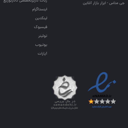
ربات کاربرتخصصی تالارتوزیع
جی متاس - ابزار بازار آنلاین
اینستاگرام
لینکدین
فیسبوک
توئیتر
یوتیوب
آپارات