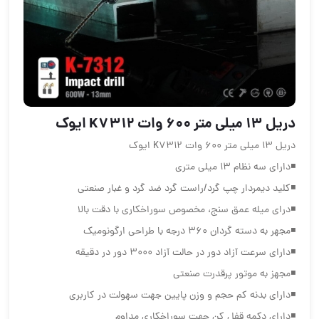
دریل 13 میلی متر 600 وات K7312 ایوک
دریل 13 میلی متر 600 وات K7312 ایوک
◾️دارای سه نظام 13 میلی متری
◾️کلید دیمردار چپ گرد/راست گرد ضد گرد و غبار صنعتی
◾️درای میله عمق سنج، مخصوص سوراخکاری با دقت بالا
◾️مجهر به دسته گردان 360 درجه با طراحی ارگونومیک
◾️دارای سرعت آزاد دور در حالت آزاد 3000 دور در دقیقه
◾️مجهز به موتور پرقدرت صنعتی
◾️دارای بدنه کم حجم و وزن پایین جهت سهولت در کاربری
◾️دارای دکمه قفل کن جهت سوراخکاری مداوم