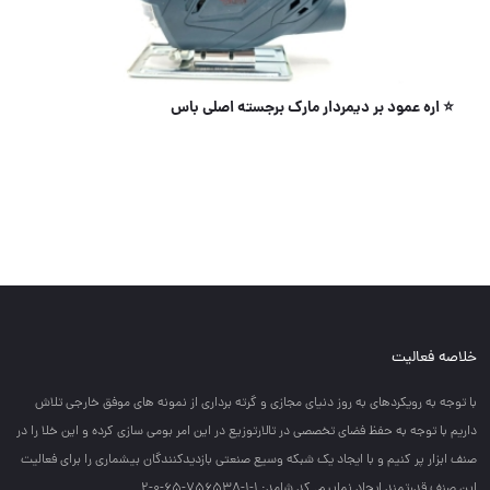
⭐️ اره عمود بر دیمردار مارک برجسته اصلی باس
خلاصه فعالیت
با توجه به رويكردهاي به روز دنياي مجازي و گرته برداري از نمونه هاي موفق خارجي تلاش
داريم با توجه به حفظ فضاي تخصصي در تالارتوزيع در اين امر بومي سازي كرده و اين خلا را در
صنف ابزار پر كنيم و با ايجاد يك شبكه وسيع صنعتي بازديدكنندگان بيشماري را براي فعاليت
اين صنف قدرتمند ايجاد نماييم. کد شامد: 1-1-756538-65-0-2