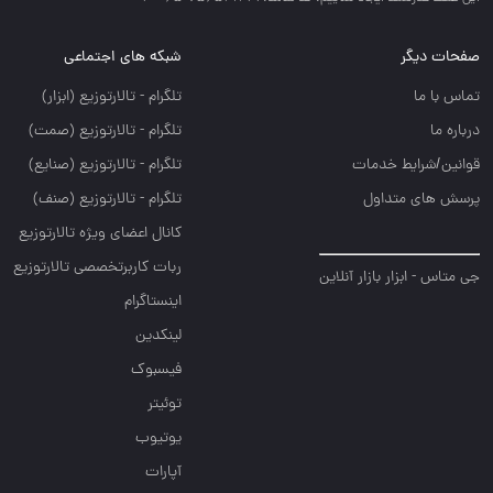
صفحات دیگر
شبکه های اجتماعی
تماس با ما
تلگرام - تالارتوزيع (ابزار)
درباره ما
تلگرام - تالارتوزيع (صمت)
قوانین/شرایط خدمات
تلگرام - تالارتوزيع (صنايع)
پرسش های متداول
تلگرام - تالارتوزیع (صنف)
کانال اعضای ویژه تالارتوزیع
ربات کاربرتخصصی تالارتوزیع
جی متاس - ابزار بازار آنلاین
اینستاگرام
لینکدین
فیسبوک
توئیتر
یوتیوب
آپارات