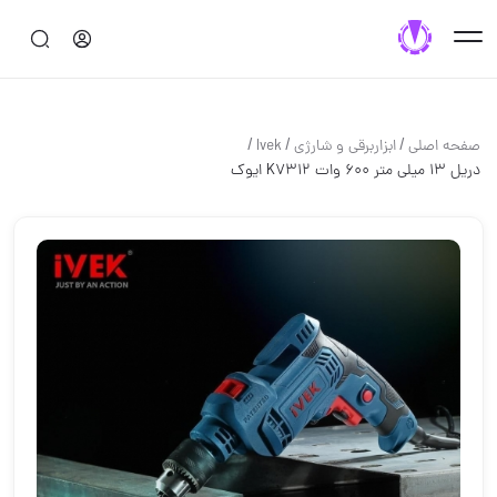
/
/
/
صفحه اصلی
ابزاربرقی و شارژی
Ivek
دریل 13 میلی متر 600 وات K7312 ایوک