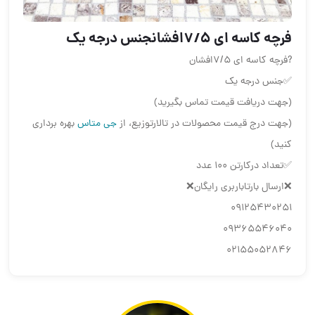
فرچه کاسه ای ۷/۵افشانجنس درجه یک
?فرچه کاسه ای ۷/۵افشان
✅جنس درجه یک
(جهت دریافت قیمت تماس بگیرید)
(جهت درج قیمت محصولات در تالارتوزیع، از
جی متاس
بهره برداری
کنید)
✅تعداد درکارتن ۱۰۰ عدد
❌ارسال بارتاباربری رایگان❌
09125430251
09365546040
02155052846