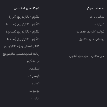
صفحات دیگر
شبکه های اجتماعی
تماس با ما
تلگرام - تالارتوزيع (ابزار)
درباره ما
تلگرام - تالارتوزيع (صمت)
قوانین/شرایط خدمات
تلگرام - تالارتوزيع (صنايع)
پرسش های متداول
تلگرام - تالارتوزیع (صنف)
کانال اعضای ویژه تالارتوزیع
ربات کاربرتخصصی تالارتوزیع
جی متاس - ابزار بازار آنلاین
اینستاگرام
لینکدین
فیسبوک
توئیتر
یوتیوب
آپارات