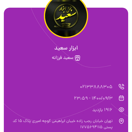
ابزار سعید
سعید فرزانه
02133888305
1400/09/3 - 23:59
1916 بازدید
تهران خیابان رجب زاده خیبان ابراهیمی کوچه امیری پلاک ۱۵ کد
پستی ۱۷۷5694115