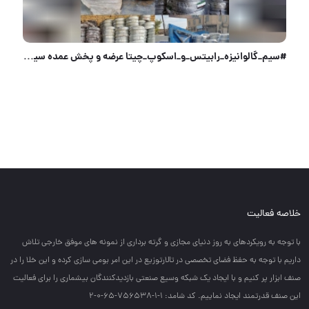
#سیم_گالوانیزه_رابیتس_و_اسکوپ_چیتا عرضه و پخش عمده سیم گالوانیزه رابیتس و اسکوپ سیم عایق نمره 20 و 2
خلاصه فعالیت
با توجه به رويكردهاي به روز دنياي مجازي و گرته برداري از نمونه هاي موفق خارجي تلاش
داريم با توجه به حفظ فضاي تخصصي در تالارتوزيع در اين امر بومي سازي كرده و اين خلا را در
صنف ابزار پر كنيم و با ايجاد يك شبكه وسيع صنعتي بازديدكنندگان بيشماري را براي فعاليت
اين صنف قدرتمند ايجاد نماييم. کد شامد: 1-1-756538-65-0-2