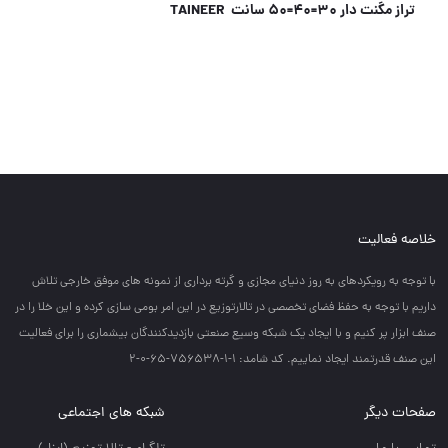
⭐️⭐️فروشگاه ابزار سعید⭐️⭐️
خلاصه فعالیت
با توجه به رويكردهاي به روز دنياي مجازي و گرته برداري از نمونه هاي موفق خارجي تلاش
داريم با توجه به حفظ فضاي تخصصي در تالارتوزيع در اين امر بومي سازي كرده و اين خلا را در
صنف ابزار پر كنيم و با ايجاد يك شبكه وسيع صنعتي بازديدكنندگان بيشماري را براي فعاليت
اين صنف قدرتمند ايجاد نماييم. کد شامد: 1-1-756538-65-0-2
صفحات دیگر
شبکه های اجتماعی