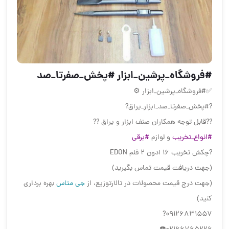
#فروشگاه_پرشین_ابزار #پخش_صفرتا_صد
✅#فروشگاه_پرشین_ابزار ⚙
?#پخش_صفرتا_صد_ابزار_یراق?
??قابل توجه همکاران صنف ابزار و یراق ??
#انواع_تخریب
و لوازم
#برقی
?چکش تخریب ۱۶ ادون ۲ قلم EDON
(جهت دریافت قیمت تماس بگیرید)
(جهت درج قیمت محصولات در تالارتوزیع، از
جی متاس
بهره برداری
کنید)
09126831557?