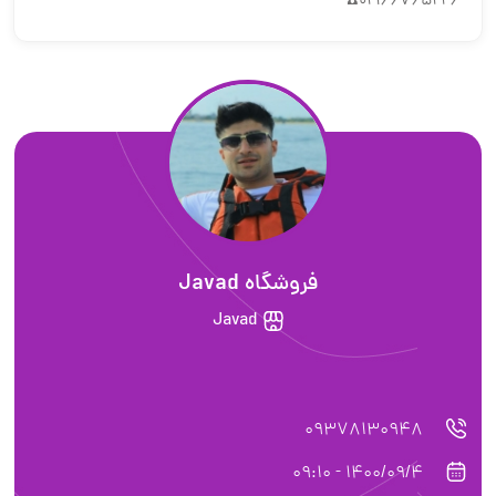
02166765226☎️
فروشگاه Javad
Javad
09378130948
1400/09/4 - 09:10