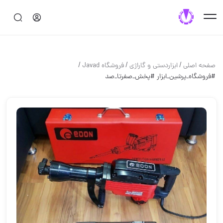
/
/
/
صفحه اصلی
ابزاردستی و گاراژی
فروشگاه Javad
#فروشگاه_پرشین_ابزار #پخش_صفرتا_صد