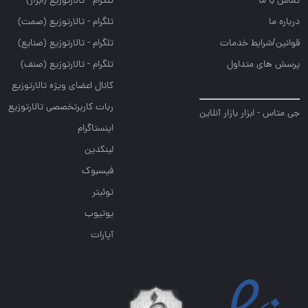
تماس با ما
تلگرام - تالارتوزيع (ابزار)
درباره ما
تلگرام - تالارتوزيع (صمت)
قوانین/شرایط خدمات
تلگرام - تالارتوزيع (صنايع)
پرسش های متداول
تلگرام - تالارتوزیع (صنف)
کانال اعضای ویژه تالارتوزیع
ربات کاربرتخصصی تالارتوزیع
جی متاس - ابزار بازار آنلاین
اینستاگرام
لینکدین
فیسبوک
توئیتر
یوتیوب
آپارات