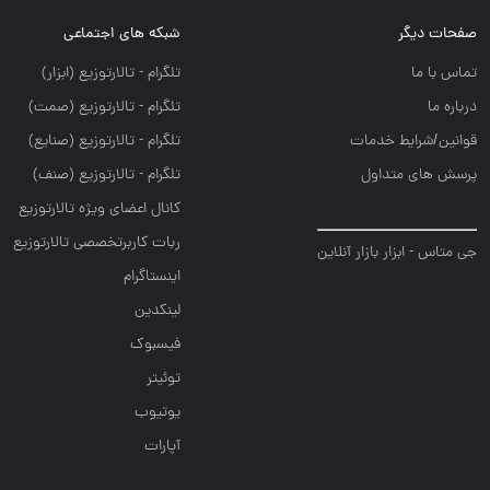
صفحات دیگر
شبکه های اجتماعی
تماس با ما
تلگرام - تالارتوزيع (ابزار)
درباره ما
تلگرام - تالارتوزيع (صمت)
قوانین/شرایط خدمات
تلگرام - تالارتوزيع (صنايع)
پرسش های متداول
تلگرام - تالارتوزیع (صنف)
کانال اعضای ویژه تالارتوزیع
ربات کاربرتخصصی تالارتوزیع
جی متاس - ابزار بازار آنلاین
اینستاگرام
لینکدین
فیسبوک
توئیتر
یوتیوب
آپارات