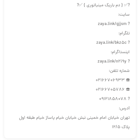
?✅ { دم باریک مینیاتوری } ✅?
سایت:
? zaya.link/gjjsm
تلگرام:
? zaya.link/bkz5c
اینستاگرام:
? zaya.link/n2i9y
شماره تلفن:
☎️ 02166706933
☎️ 02166705786
? 09121858078
آدرس:
تهران خیابان امام خمینی نبش خیابان خیام پاساژ خیام طبقه اول
پلاک ١٢/۵