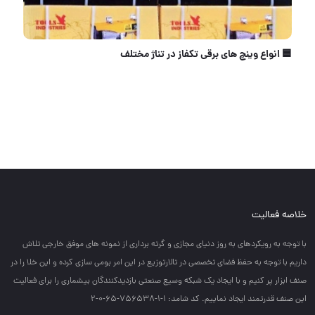
بکس 46 پارچه رسید
خلاصه فعالیت
با توجه به رويكردهاي به روز دنياي مجازي و گرته برداري از نمونه هاي موفق خارجي تلاش
داريم با توجه به حفظ فضاي تخصصي در تالارتوزيع در اين امر بومي سازي كرده و اين خلا را در
صنف ابزار پر كنيم و با ايجاد يك شبكه وسيع صنعتي بازديدكنندگان بيشماري را براي فعاليت
اين صنف قدرتمند ايجاد نماييم. کد شامد: 1-1-756538-65-0-2