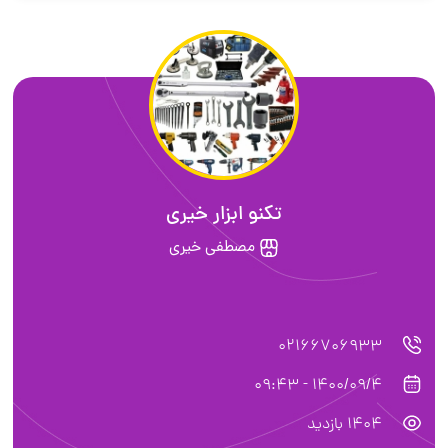
تکنو ابزار خیری
مصطفی خیری
02166706933
1400/09/4 - 09:43
1404 بازدید