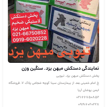
نمايندگي دستكش ميهن يزد. سنگين وزن
پخش دستكش ميهن يزد. تيوپي
خ امام خميني بعد از بيمارستان سينا كوچه شجاعي پلاك 7. فروشگاه
ايمن پوشان آريا
021-66750852
0919-6020228