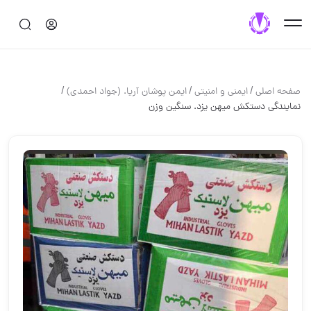
/
/
/
صفحه اصلی
ایمنی و امنیتی
ایمن پوشان آریا. (جواد احمدی)
نمايندگي دستكش ميهن يزد. سنگين وزن