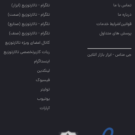
تماس با ما
تلگرام - تالارتوزيع (ابزار)
درباره ما
تلگرام - تالارتوزيع (صمت)
قوانین/شرایط خدمات
تلگرام - تالارتوزيع (صنايع)
پرسش های متداول
تلگرام - تالارتوزیع (صنف)
کانال اعضای ویژه تالارتوزیع
ربات کاربرتخصصی تالارتوزیع
جی متاس - ابزار بازار آنلاین
اینستاگرام
لینکدین
فیسبوک
توئیتر
یوتیوب
آپارات