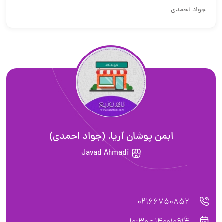
جواد احمدي
ایمن پوشان آریا. (جواد احمدی)
Javad Ahmadi
02166750852
1400/09/4 - 10:30