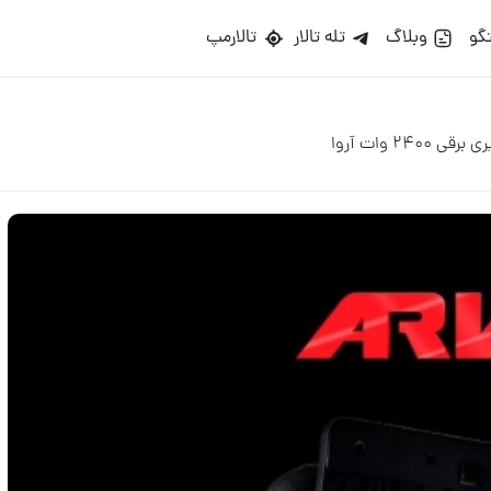
گو
وبلاگ
تله تالار
تالارمپ
ی 2400 وات آروا