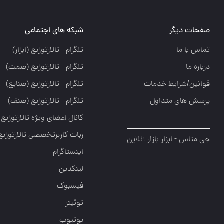
صفحات دیگر
شبکه های اجتماعی
تماس با ما
تلگرام - تالارتوزيع (ابزار)
درباره ما
تلگرام - تالارتوزيع (صمت)
قوانین/شرایط خدمات
تلگرام - تالارتوزيع (صنايع)
پرسش های متداول
تلگرام - تالارتوزیع (صنف)
کانال اعضای ویژه تالارتوزیع
ربات کاربرتخصصی تالارتوزیع
جی متاس - ابزار بازار آنلاین
اینستاگرام
لینکدین
فیسبوک
توئیتر
یوتیوب