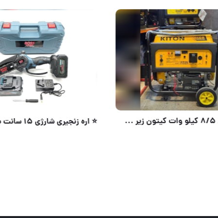
گه چهارچرخ برند RGlD