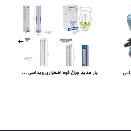
موتور برق ۸/۵ کیلو وات کیتون زیر قیمت بازار
⭐️ اره زنجیری شارژی ۱۵ سانت باس