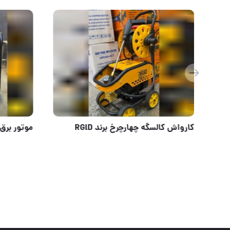
کارواش شارژی ذغالی ویوارکس
کارواش کالس