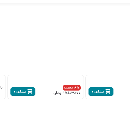
نا
16% تخفیف
مشاهده
مشاهده
15,103,200 تومان