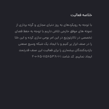
خلاصه فعالیت
با توجه به رويكردهاي به روز دنياي مجازي و گرته برداري از
نمونه هاي موفق خارجي تلاش داريم با توجه به حفظ فضاي
تخصصي در تالارتوزيع در اين امر بومي سازي كرده و اين خلا
را در صنف ابزار پر كنيم و با ايجاد يك شبكه وسيع صنعتي
بازديدكنندگان بيشماري را براي فعاليت اين صنف قدرتمند
ايجاد نماييم. کد شامد: 1-1-756538-65-0-2