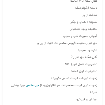
طول تیغه ۳۵ سانت
دسته ارگونومیک
ساخت ژاپن
تسویه : نقدی و چکی
تخفیف ویژه همکاران
فروش بصورت کلی و جزئی
مهر ابزار نماینده فروس محصولات لایت ژاپن و
التونای اسپانیا
?فروشگاه مهر ابزار ?
✅جوریت کامل انواع کالا
✅کیفیت فوق العاده
(جهت دریافت قیمت تماس بگیرید)
(جهت درج قیمت محصولات در تالارتوزیع، از
جی متاس
بهره برداری
کنید)
?پخش و فروش?