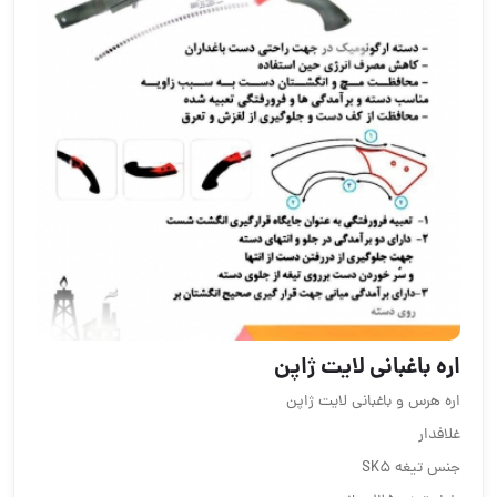
اره باغبانی لایت ژاپن
اره هرس و باغبانی لایت ژاپن
غلافدار
جنس تیغه SK5