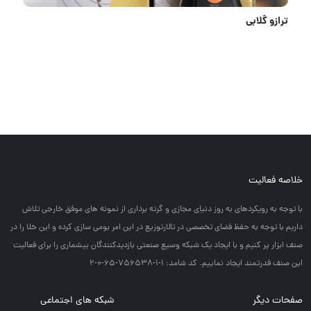
آچار پلکانی ۸ عددی
خلاصه فعالیت
با توجه به رويكردهاي به روز دنياي مجازي و گرته برداري از نمونه هاي موفق خارجي تلاش
داريم با توجه به حفظ فضاي تخصصي در تالارتوزيع در اين امر بومي سازي كرده و اين خلا را در
صنف ابزار پر كنيم و با ايجاد يك شبكه وسيع صنعتي بازديدكنندگان بيشماري را براي فعاليت
اين صنف قدرتمند ايجاد نماييم. کد شامد: 1-1-756538-65-0-2
صفحات دیگر
شبکه های اجتماعی