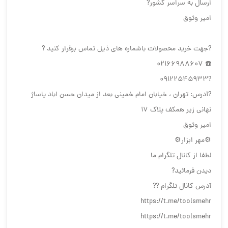
ارسال به سراسر کشور?
امیر وثوق
?جهت خرید محصولات باشماره های ذیل تماس برقرار کنید ?
☎️ 02166988607
?09122545933
?آدرس: تهران ، خیابان امام خمینی بعد از میدان حسن اباد پاساژ
نهانی زیر همکف پلاک ۱۷
امیر وثوق
⚙️مهر ابزار⚙️
لطفا از کانال تلگرام ما
دیدن فرمائید?
آدرس کانال تلگرام ??
https://t.me/toolsmehr
https://t.me/toolsmehr