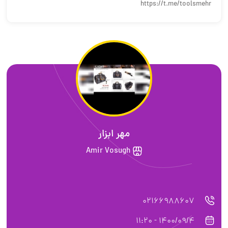
https://t.me/toolsmehr
مهر ابزار
Amir Vosugh
02166988607
1400/09/4 - 11:20