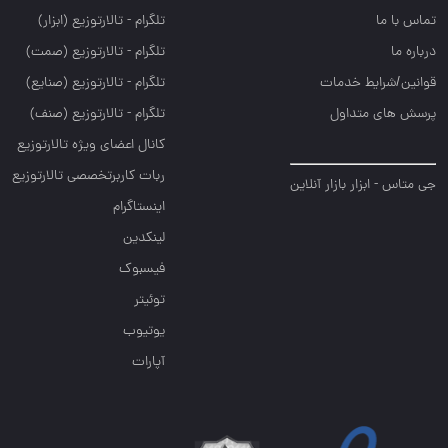
تماس با ما
تلگرام - تالارتوزيع (ابزار)
درباره ما
تلگرام - تالارتوزيع (صمت)
قوانین/شرایط خدمات
تلگرام - تالارتوزيع (صنايع)
پرسش های متداول
تلگرام - تالارتوزیع (صنف)
کانال اعضای ویژه تالارتوزیع
ربات کاربرتخصصی تالارتوزیع
جی متاس - ابزار بازار آنلاین
اینستاگرام
لینکدین
فیسبوک
توئیتر
یوتیوب
آپارات