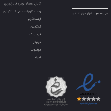
کانال اعضای ویژه تالارتوزیع
ربات کاربرتخصصی تالارتوزیع
جی متاس - ابزار بازار آنلاین
اینستاگرام
لینکدین
فیسبوک
توئیتر
یوتیوب
آپارات