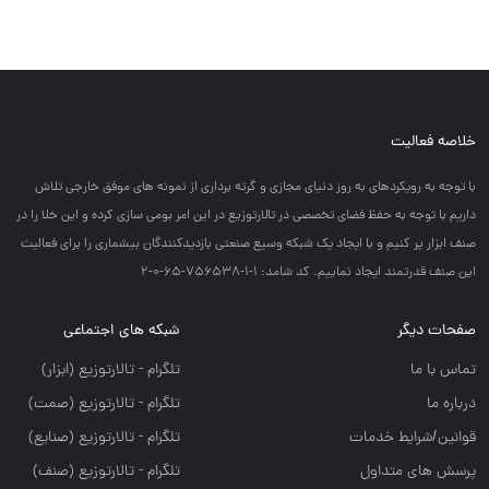
خلاصه فعالیت
با توجه به رويكردهاي به روز دنياي مجازي و گرته برداري از نمونه هاي موفق خارجي تلاش
داريم با توجه به حفظ فضاي تخصصي در تالارتوزيع در اين امر بومي سازي كرده و اين خلا را در
صنف ابزار پر كنيم و با ايجاد يك شبكه وسيع صنعتي بازديدكنندگان بيشماري را براي فعاليت
اين صنف قدرتمند ايجاد نماييم. کد شامد: 1-1-756538-65-0-2
صفحات دیگر
شبکه های اجتماعی
تماس با ما
تلگرام - تالارتوزيع (ابزار)
درباره ما
تلگرام - تالارتوزيع (صمت)
قوانین/شرایط خدمات
تلگرام - تالارتوزيع (صنايع)
پرسش های متداول
تلگرام - تالارتوزیع (صنف)