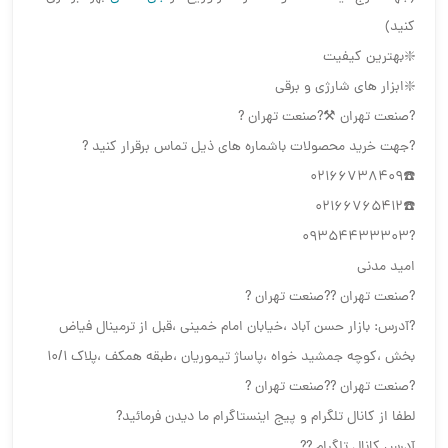
کنید)
❇️بهترین کیفیت
❇️ابزار های شارژی و برقی
?صنعت تهران ⚒?صنعت تهران ?
?جهت خرید محصولات باشماره های ذیل تماس برقرار کنید ?
☎️02166738409
☎️02166765412
?09354433303
امید مدنی
?صنعت تهران ??صنعت تهران ?
?آدرس: بازار حسن آباد ،خیابان امام خمینی ،قبل از ترمینال فیاض
بخش ،کوچه جمشید خواه ،پاساژ تیموریان ،طبقه همکف ،پلاک ۱۰/۱
?صنعت تهران ??صنعت تهران ?
لطفا از کانال تلگرام و پیج اینستاگرام ما دیدن فرمائید?
آدرس کانال تلگرام ??