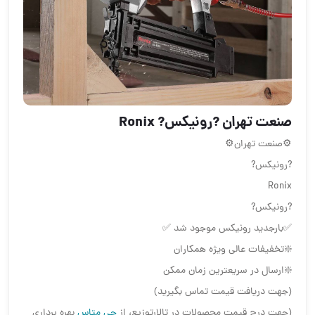
صنعت تهران ?رونیکس? Ronix
⚙️صنعت تهران⚙️
?رونیکس?
Ronix
?رونیکس?
✅بارجدید رونیکس موجود شد ✅
❇️تخفیفات عالی ویژه همکاران
❇️ارسال در سریعترین زمان ممکن
(جهت دریافت قیمت تماس بگیرید)
(جهت درج قیمت محصولات در تالارتوزیع، از
جی متاس
بهره برداری