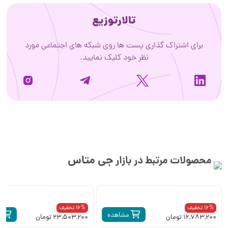
تالارتوزیع
برای اشتراک گذاری پست ها روی شبکه های اجتماعی مورد
نظر خود کلیک نمایید.
جی متاس
محصولات مرتبط در بازار
16% تخفیف
16% تخفیف
مشاهده
م
16,783,200 تومان
23,503,200 تومان