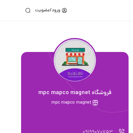
ورود/عضویت
فروشگاه mpc mapco magnet
mpc mapco magnet
09199070753