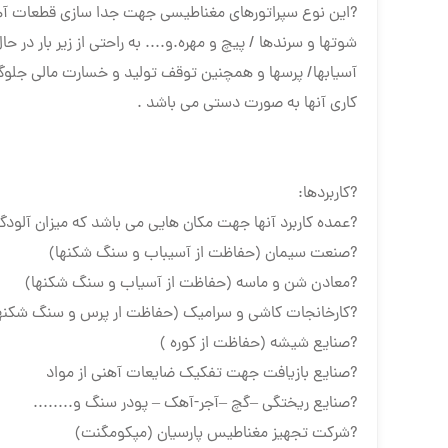
?این نوع سپراتورهای مغناطیسی جهت جدا سازی قطعات آهنی
شوتها و سرندها / پیچ و مهره.و.... به راحتی از زیر بار در
آسیابها/ پرسها و همچنین توقف تولید و خسارت مالی جلوگیری
کاری آنها به صورت دستی می باشد .
?کاربردها:
?عمده کاربرد آنها جهت مکان هایی می باشد که میزان آلود
?صنعت سیمان (حفاظت از آسیباب و سنگ شکنها)
?معادن شن و ماسه (حفاظت از آسیاب و سنگ شکنها)
?کارخانجات کاشی و سرامیک (حفاظت ار پرس و سنگ شکنه
?صنایع شیشه (حفاظت از کوره )
?صنایع بازیافت جهت تفکیک ضایعات آهنی از مواد
?صنایع ریختگی –گچ –آجر-آهک – پودر سنگ و........
?شرکت تجهیز مغناطیس پارسیان (مپکومگنت)