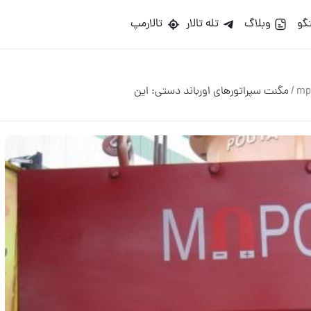
گو
وبلاگ
تله تالار
تالارمپ
/
مگنت سپراتورهای اورباند دستی: این