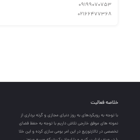
09199070753
02166477368
خلاصه فعالیت
با توجه به رويكردهاي به روز دنياي مجازي و گرته برداري از
نمونه هاي موفق خارجي تلاش داريم با توجه به حفظ فضاي
تخصصي در تالارتوزيع در اين امر بومي سازي كرده و اين خلا
را در صنف ابزار پر كنيم و با ايجاد يك شبكه وسيع صنعتي