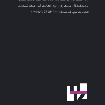
بازديدكنندگان بيشماري را براي فعاليت اين صنف قدرتمند
ايجاد نماييم. کد شامد: 1-1-756538-65-0-2