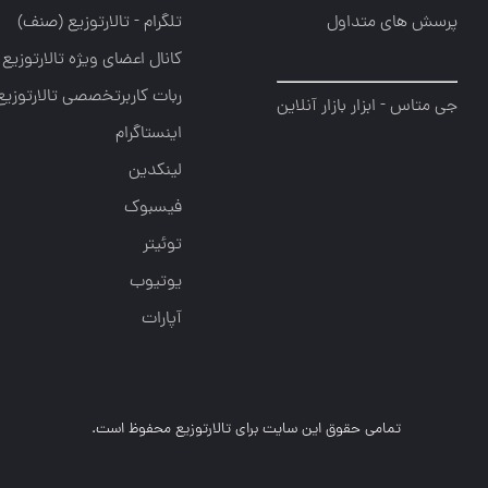
پرسش های متداول
تلگرام - تالارتوزیع (صنف)
کانال اعضای ویژه تالارتوزیع
ربات کاربرتخصصی تالارتوزیع
جی متاس - ابزار بازار آنلاین
اینستاگرام
لینکدین
فیسبوک
توئیتر
یوتیوب
آپارات
تمامی حقوق این سایت برای تالارتوزیع محفوظ است.