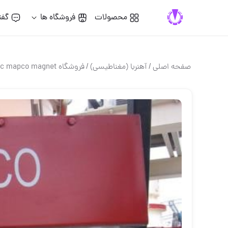
محصولات
فروشگاه ها
گفت
صفحه اصلی
/
آهنربا (مغناطيسي)
/
فروشگاه mpc mapco magnet