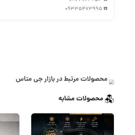
☎️ 09335473995
محصولات مرتبط در بازار
جی متاس
محصولات مشابه