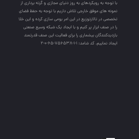
با توجه به رويكردهاي به روز دنياي مجازي و گرته برداري از
نمونه هاي موفق خارجي تلاش داريم با توجه به حفظ فضاي
تخصصي در تالارتوزيع در اين امر بومي سازي كرده و اين خلا
را در صنف ابزار پر كنيم و با ايجاد يك شبكه وسيع صنعتي
بازديدكنندگان بيشماري را براي فعاليت اين صنف قدرتمند
ايجاد نماييم. کد شامد: 1-1-756538-65-0-2