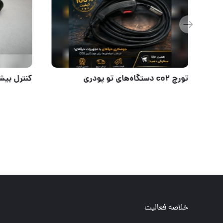
سانترال co2 رو دستگاهی
تورچ co2 دستگاه‌های تو پودری
خلاصه فعالیت