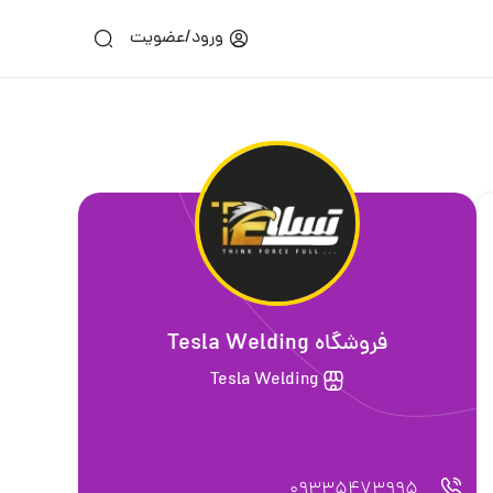
ورود/عضویت
فروشگاه Tesla Welding
Tesla Welding
09335473995