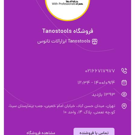
فروشگاه Tanostools
Tanostools ابزارآلات تانوس
02166717977
1400/09/4 - 12:34
1393 بازدید
تهران، میدان حسن آباد، خیابان امام خمینی، جنب بیمارستان سینا،
کو.چه نعمتی، پلاک 14، واحد 10
تماس با فروشنده
مشاهده فروشگاه