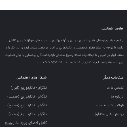
خلاصه فعالیت
با توجه به رويكردهاي به روز دنياي مجازي و گرته برداري از نمونه هاي موفق خارجي تلاش
داريم با توجه به حفظ فضاي تخصصي در تالارتوزيع در اين امر بومي سازي كرده و اين خلا را در
صنف ابزار پر كنيم و با ايجاد يك شبكه وسيع صنعتي بازديدكنندگان بيشماري را براي فعاليت
اين صنف قدرتمند ايجاد نماييم. کد شامد: 1-1-756538-65-0-2
صفحات دیگر
شبکه های اجتماعی
تماس با ما
تلگرام - تالارتوزيع (ابزار)
درباره ما
تلگرام - تالارتوزيع (صمت)
قوانین/شرایط خدمات
تلگرام - تالارتوزيع (صنايع)
پرسش های متداول
تلگرام - تالارتوزیع (صنف)
کانال اعضای ویژه تالارتوزیع