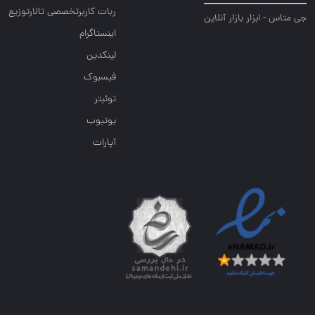
ربات کاربرتخصصی تالارتوزیع
جی متاس - ابزار بازار آنلاین
اینستاگرام
لینکدین
فیسبوک
توئیتر
یوتیوب
آپارات