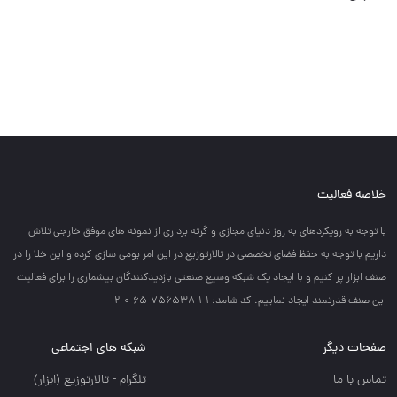
خلاصه فعالیت
با توجه به رويكردهاي به روز دنياي مجازي و گرته برداري از نمونه هاي موفق خارجي تلاش
داريم با توجه به حفظ فضاي تخصصي در تالارتوزيع در اين امر بومي سازي كرده و اين خلا را در
صنف ابزار پر كنيم و با ايجاد يك شبكه وسيع صنعتي بازديدكنندگان بيشماري را براي فعاليت
اين صنف قدرتمند ايجاد نماييم. کد شامد: 1-1-756538-65-0-2
صفحات دیگر
شبکه های اجتماعی
تماس با ما
تلگرام - تالارتوزيع (ابزار)