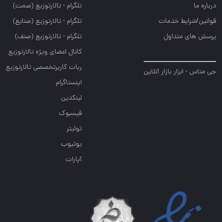
درباره ما
تلگرام - تالارتوزيع (صمت)
قوانین/شرایط خدمات
تلگرام - تالارتوزيع (صنايع)
پرسش های متداول
تلگرام - تالارتوزیع (صنف)
کانال اعضای ویژه تالارتوزیع
ربات کاربرتخصصی تالارتوزیع
جی متاس - ابزار بازار آنلاین
اینستاگرام
لینکدین
فیسبوک
توئیتر
یوتیوب
آپارات