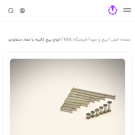
/
/
/
صفحه اصلی
پيچ و مهره
فروشگاه &&&
انواع پيچ كاليته با ابعاد متفاوت️م