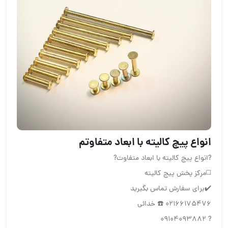
انواع پيچ كاليته با ابعاد متفاوت️م
?انواع پيچ كاليته با ابعاد متفاوت?
◻️مركز پخش پيچ كاليته
✔️براى سفارش تماس بگيريد
‎☎️ 02166175476 خدائى
? 09104093882