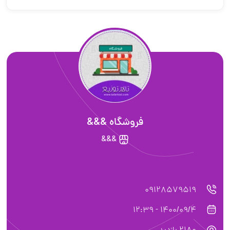
فروشگاه &&&
&&&
09128579519
1400/09/4 - 12:39