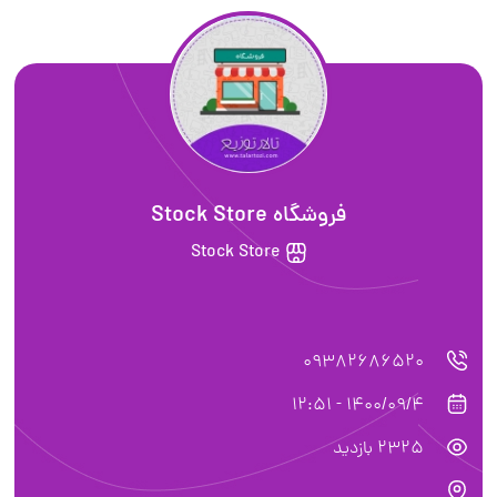
فروشگاه Stock Store
Stock Store
09382686520
1400/09/4 - 12:51
2325 بازدید