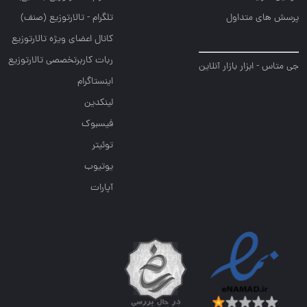
پرسش های متداول
تلگرام - تالارتوزیع (صنف)
کانال اعضای ویژه تالارتوزیع
ربات کاربرتخصصی تالارتوزیع
جی متاس - ابزار بازار آنلاین
اینستاگرام
لینکدین
فیسبوک
توئیتر
یوتیوب
آپارات