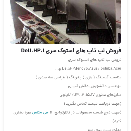
فروش لپ تاپ های استوک سری Dell،HP،l
فروش لپ تاپ های استوک سری
Dell،HP،lenovo،Asus،Toshiba،Acer و...
مناسب گیمینگ ( بازی ) رندرینگ ( طراحی سه بعدی )
مهندسی،دانشجویی،دانش آموزی
سایزهای متنوع 12،13،14،15،17،اینچی
(جهت دریافت قیمت تماس بگیرید)
(جهت درج قیمت محصولات در تالارتوزیع، از
جی متاس
بهره برداری
کنید)
مهلت تست پنج روزه