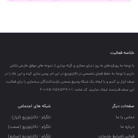
خلاصه فعالیت
با توجه به رويكردهاي به روز دنياي مجازي و گرته برداري از نمونه هاي موفق خارجي تلاش
داريم با توجه به حفظ فضاي تخصصي در تالارتوزيع در اين امر بومي سازي كرده و اين خلا را در
صنف ابزار پر كنيم و با ايجاد يك شبكه وسيع صنعتي بازديدكنندگان بيشماري را براي فعاليت
اين صنف قدرتمند ايجاد نماييم. کد شامد: 1-1-756538-65-0-2
صفحات دیگر
شبکه های اجتماعی
تماس با ما
تلگرام - تالارتوزيع (ابزار)
درباره ما
تلگرام - تالارتوزيع (صمت)
قوانین/شرایط خدمات
تلگرام - تالارتوزيع (صنايع)