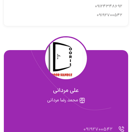
09124348692
09192700542
علی مردانی
محمد رضا مرداني
09192700542