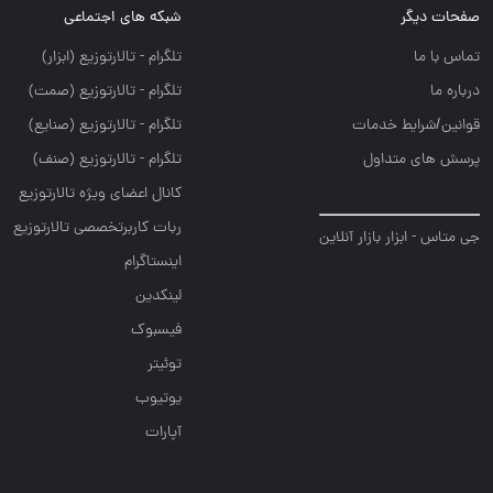
صفحات دیگر
شبکه های اجتماعی
تماس با ما
تلگرام - تالارتوزيع (ابزار)
درباره ما
تلگرام - تالارتوزيع (صمت)
قوانین/شرایط خدمات
تلگرام - تالارتوزيع (صنايع)
پرسش های متداول
تلگرام - تالارتوزیع (صنف)
کانال اعضای ویژه تالارتوزیع
ربات کاربرتخصصی تالارتوزیع
جی متاس - ابزار بازار آنلاین
اینستاگرام
لینکدین
فیسبوک
توئیتر
یوتیوب
آپارات