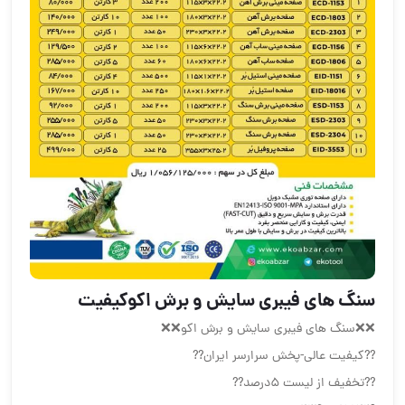
سنگ های فیبری سایش و برش اکوکیفیت
❌❌سنگ های فیبری سایش و برش اکو❌❌
??کیفیت عالی-پخش سرارسر ایران??
??تخفیف از لیست 5درصد??