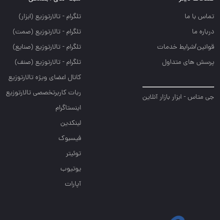
تماس با ما
تلگرام - تالارتوزيع (ابزار)
درباره ما
تلگرام - تالارتوزيع (صمت)
قوانین/شرایط خدمات
تلگرام - تالارتوزيع (صنايع)
پرسش های متداول
تلگرام - تالارتوزیع (صنف)
کانال اعضای ویژه تالارتوزیع
ربات کاربرتخصصی تالارتوزیع
جی متاس - ابزار بازار آنلاین
اینستاگرام
لینکدین
فیسبوک
توئیتر
یوتیوب
آپارات