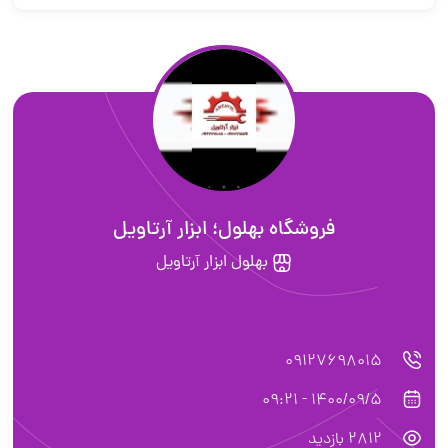
فروشگاه بهلول؛ ابزار آرتاویل
بهلول ابزار آرتاویل
09127698015
1400/09/5 - 09:21
2812 بازدید