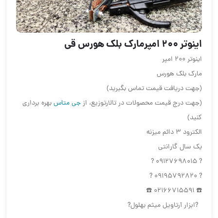
اینوتر 200 امپرمارک بلک هورس قی
اینوتر 200 امپر
مارک بلک هورس
(جهت دریافت قیمت تماس بگیرید)
(جهت درج قیمت محصولات در تالارتوزیع، از
جی متاس
بهره برداری
کنید)
الکترود 3 دائم میزنه
یک سال گارانتی
? 09127698015 ?
? 09195792820 ?
☎️ 02166715591 ☎️
?ابزار آرتاویل میثم بهلول?