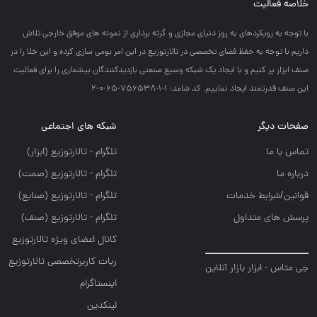
خلاصه فعالیت
با توجه به رويكردهاي به روز دنياي مجازي و گرته برداري از نمونه هاي موفق خارجي تلاش
داريم با توجه به حفظ فضاي تخصصي در تالارتوزيع در اين امر بومي سازي كرده و اين خلا را در
صنف ابزار پر كنيم و با ايجاد يك شبكه وسيع صنعتي بازديدكنندگان بيشماري را براي فعاليت
اين صنف قدرتمند ايجاد نماييم. کد شامد: 1-1-756538-65-0-2
صفحات دیگر
شبکه های اجتماعی
تماس با ما
تلگرام - تالارتوزيع (ابزار)
درباره ما
تلگرام - تالارتوزيع (صمت)
قوانین/شرایط خدمات
تلگرام - تالارتوزيع (صنايع)
پرسش های متداول
تلگرام - تالارتوزیع (صنف)
کانال اعضای ویژه تالارتوزیع
ربات کاربرتخصصی تالارتوزیع
جی متاس - ابزار بازار آنلاین
اینستاگرام
لینکدین