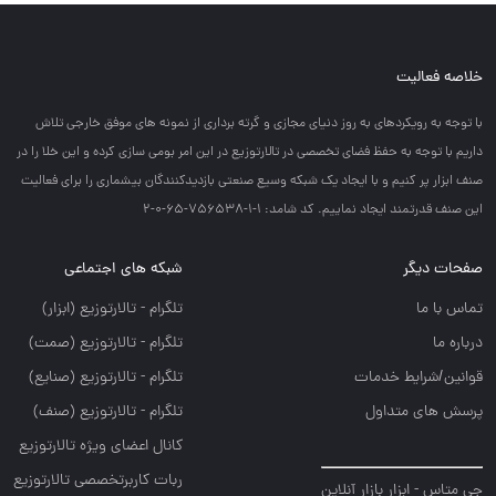
خلاصه فعالیت
با توجه به رويكردهاي به روز دنياي مجازي و گرته برداري از نمونه هاي موفق خارجي تلاش
داريم با توجه به حفظ فضاي تخصصي در تالارتوزيع در اين امر بومي سازي كرده و اين خلا را در
صنف ابزار پر كنيم و با ايجاد يك شبكه وسيع صنعتي بازديدكنندگان بيشماري را براي فعاليت
اين صنف قدرتمند ايجاد نماييم. کد شامد: 1-1-756538-65-0-2
صفحات دیگر
شبکه های اجتماعی
تماس با ما
تلگرام - تالارتوزيع (ابزار)
درباره ما
تلگرام - تالارتوزيع (صمت)
قوانین/شرایط خدمات
تلگرام - تالارتوزيع (صنايع)
پرسش های متداول
تلگرام - تالارتوزیع (صنف)
کانال اعضای ویژه تالارتوزیع
ربات کاربرتخصصی تالارتوزیع
جی متاس - ابزار بازار آنلاین