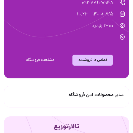
09378130948
1400/09/5 - 10:23
1300 بازدید
تماس با فروشنده
مشاهده فروشگاه
سایر محصولات این فروشگاه
تالارتوزیع