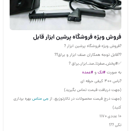
فروش ویژه فروشگاه پرشین ابزار قابل
?فروش ویژه فروشگاه پرشین ابزار ?
??قابل توجه همکاران صنف ابزار و یراق??
✅#پخش_صفرتا_صد_ابزار_یراق ?
به صورت
#تک
و
#عمده
?باس ۴۰۰ کیفی حرفه ای
(جهت دریافت قیمت تماس بگیرید)
(جهت درج قیمت محصولات در تالارتوزیع، از
جی متاس
بهره برداری
کنید)
۱۰ عددی ۱۱۷۰
تکی ?⁉️