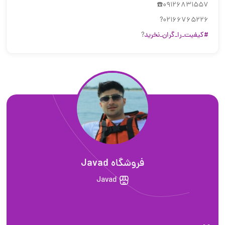
09126831557☎️
02166765226?
#کیفیت_را_گران_نخرید
?
فروشگاه Javad
Javad