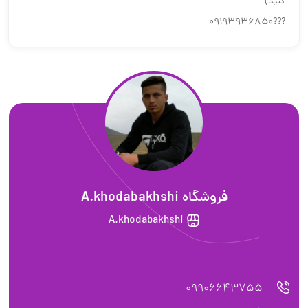
کنید)
???09193936850
فروشگاه A.khodabakhshi
A.khodabakhshi
09906643755