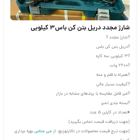
شارژ مجدد دریل بتن کن باس٣ کیلویی
?شارژ مجدد ?
?دریل بتن کن باس
?٣ کیلویی سه کاره
?٢٢٠٠ وات
?همراه با قلم و مته
?کیفیت بسیار عالی
?غیر قابل مقایسه با برندهای مشابه در بازار
?بسته بندی تمیز
♦️تعداد در کارتن ۵ عدد
(جهت دریافت قیمت تماس بگیرید)
(جهت درج قیمت محصولات در تالارتوزیع، از
جی متاس
بهره برداری