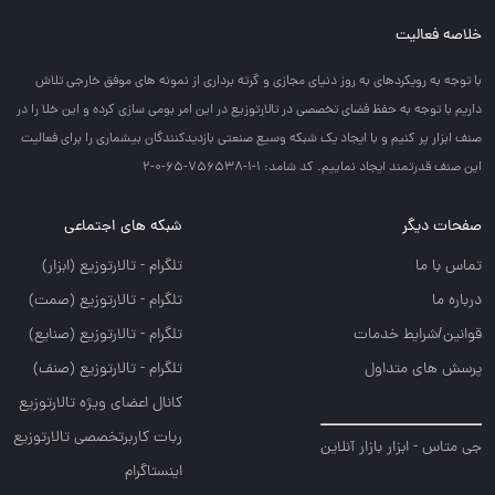
خلاصه فعالیت
با توجه به رويكردهاي به روز دنياي مجازي و گرته برداري از نمونه هاي موفق خارجي تلاش
داريم با توجه به حفظ فضاي تخصصي در تالارتوزيع در اين امر بومي سازي كرده و اين خلا را در
صنف ابزار پر كنيم و با ايجاد يك شبكه وسيع صنعتي بازديدكنندگان بيشماري را براي فعاليت
اين صنف قدرتمند ايجاد نماييم. کد شامد: 1-1-756538-65-0-2
صفحات دیگر
شبکه های اجتماعی
تماس با ما
تلگرام - تالارتوزيع (ابزار)
درباره ما
تلگرام - تالارتوزيع (صمت)
قوانین/شرایط خدمات
تلگرام - تالارتوزيع (صنايع)
پرسش های متداول
تلگرام - تالارتوزیع (صنف)
کانال اعضای ویژه تالارتوزیع
ربات کاربرتخصصی تالارتوزیع
جی متاس - ابزار بازار آنلاین
اینستاگرام