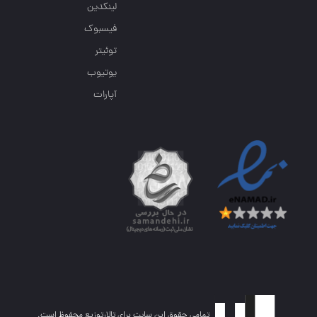
لینکدین
فیسبوک
توئیتر
یوتیوب
آپارات
تمامی حقوق این سایت برای تالارتوزیع محفوظ است.