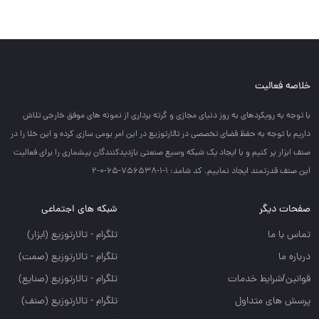
خلاصه فعالیت
با توجه به رويكردهاي به روز دنياي مجازي و گرته برداري از نمونه هاي موفق خارجي تلاش
داريم با توجه به حفظ فضاي تخصصي در تالارتوزيع در اين امر بومي سازي كرده و اين خلا را در
صنف ابزار پر كنيم و با ايجاد يك شبكه وسيع صنعتي بازديدكنندگان بيشماري را براي فعاليت
اين صنف قدرتمند ايجاد نماييم. کد شامد: 1-1-756538-65-0-2
صفحات دیگر
شبکه های اجتماعی
تماس با ما
تلگرام - تالارتوزيع (ابزار)
درباره ما
تلگرام - تالارتوزيع (صمت)
قوانین/شرایط خدمات
تلگرام - تالارتوزيع (صنايع)
پرسش های متداول
تلگرام - تالارتوزیع (صنف)