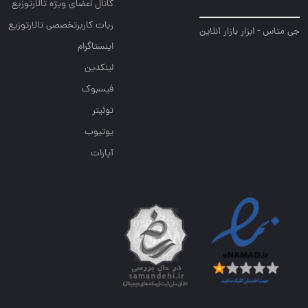
کانال اعضای ویژه تالارتوزیع
ربات کاربرتخصصی تالارتوزیع
جی متاس - ابزار بازار آنلاین
اینستاگرام
لینکدین
فیسبوک
توئیتر
یوتیوب
آپارات