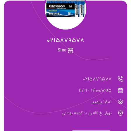
0215879578
Sina
0215879578
1400/09/5 - 11:21
1801 بازدید
تهران خ لاله زار نو کوچه بهشتی