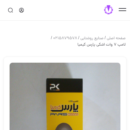
/
/
/
صفحه اصلی
صنايع روشنايي
0215879578
لامپ 7 وات اشکی پارس کیمیا