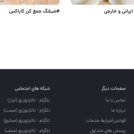
بازرگانی امیران®️ رولبولتHSA پیچ سرمته،ام دی اف
پیچ چوب ایرانی و خارجی
صفحات دیگر
شبکه های اجتماعی
تماس با ما
تلگرام - تالارتوزيع (ابزار)
درباره ما
تلگرام - تالارتوزيع (صمت)
قوانین/شرایط خدمات
تلگرام - تالارتوزيع (صنايع)
پرسش های متداول
تلگرام - تالارتوزیع (صنف)