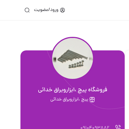
ورود/عضویت
فروشگاه پيچ ،ابزارويراق خدائى
پيچ ،ابزارويراق خدائى
09104093882