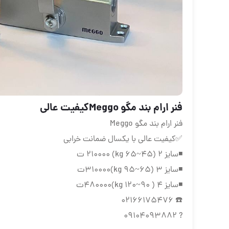
فنر ارام بند مگو Meggoكيفيت عالى
فنر ارام بند مگو Meggo
✅كيفيت عالى با يكسال ضمانت خرابى
◾️سايز ٢ (45~65 kg) ٢١٠٠٠٠ ت
◾️سايز ٣ (65~95 kg)٣١٠٠٠٠ت
◾️سايز ٤ ( 90~120 kg)٤٨٠٠٠٠ت
☎️ 02166175476
? 09104093882