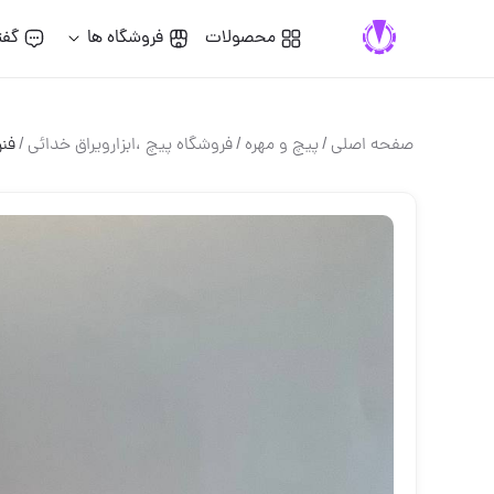
محصولات
فروشگاه ها
گفت
صفحه اصلی
/
پيچ و مهره
/
فروشگاه پيچ ،ابزارويراق خدائى
/
فنر ا