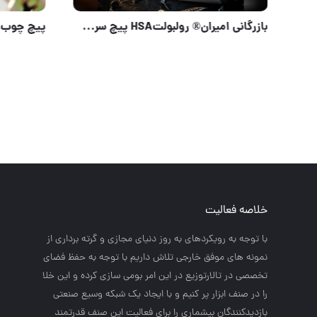
پخش پیچ کناف برند فیکسو
خلاصه فعالیت
با توجه به رويكردهاي به روز دنياي مجازي و گرته برداري از
نمونه هاي موفق خارجي تلاش داريم با توجه به حفظ فضاي
تخصصي در تالارتوزيع در اين امر بومي سازي كرده و اين خلا
را در صنف ابزار پر كنيم و با ايجاد يك شبكه وسيع صنعتي
بازديدكنندگان بيشماري را براي فعاليت اين صنف قدرتمند