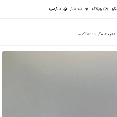
گو
وبلاگ
تله تالار
تالارمپ
رام بند مگو Meggoكيفيت عالى