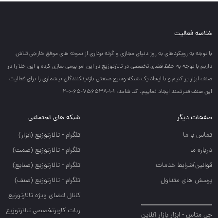
خلاصه فعالیت
با توجه به رويكردهاي به روز دنياي مجازي و گرته برداري از نمونه هاي موفق خارجي تلاش
داريم با توجه به حفظ فضاي تخصصي در تالارتوزيع در اين امر بومي سازي كرده و اين خلا را در
صنف ابزار پر كنيم و با ايجاد يك شبكه وسيع صنعتي بازديدكنندگان بيشماري را براي فعاليت
اين صنف قدرتمند ايجاد نماييم. کد شامد: 1-1-756538-65-0-2
صفحات دیگر
شبکه های اجتماعی
تماس با ما
تلگرام - تالارتوزيع (ابزار)
درباره ما
تلگرام - تالارتوزيع (صمت)
قوانین/شرایط خدمات
تلگرام - تالارتوزيع (صنايع)
پرسش های متداول
تلگرام - تالارتوزیع (صنف)
کانال اعضای ویژه تالارتوزیع
ربات کاربرتخصصی تالارتوزیع
جی متاس - ابزار بازار آنلاین