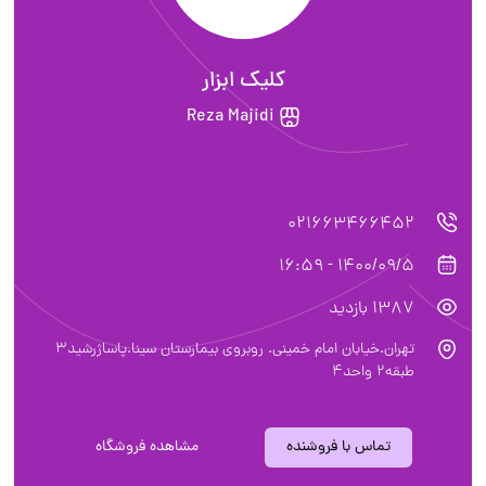
کلیک ابزار
Reza Majidi
021663466452
1400/09/5 - 16:59
1387 بازدید
تهران.خیابان امام خمینی. روبروی بیمارستان سینا.پاساژرشید3
طبقه2 واحد4
تماس با فروشنده
مشاهده فروشگاه