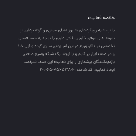
خلاصه فعالیت
با توجه به رويكردهاي به روز دنياي مجازي و گرته برداري از
نمونه هاي موفق خارجي تلاش داريم با توجه به حفظ فضاي
تخصصي در تالارتوزيع در اين امر بومي سازي كرده و اين خلا
را در صنف ابزار پر كنيم و با ايجاد يك شبكه وسيع صنعتي
بازديدكنندگان بيشماري را براي فعاليت اين صنف قدرتمند
ايجاد نماييم. کد شامد: 1-1-756538-65-0-2