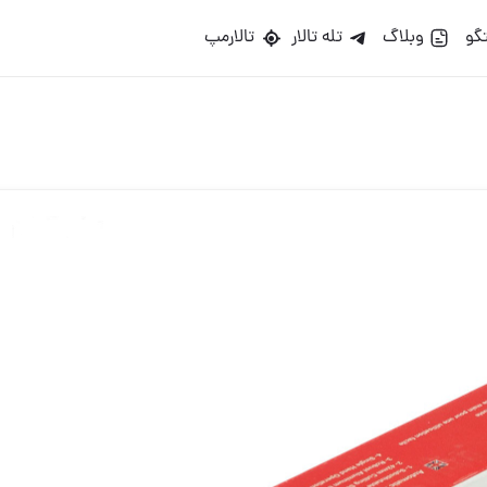
گو
وبلاگ
تله تالار
تالارمپ