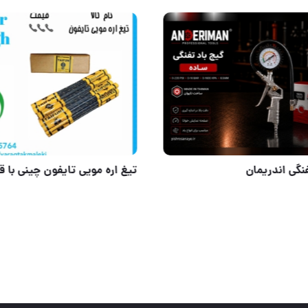
رکت
گیج باد تفنگی اندریمان