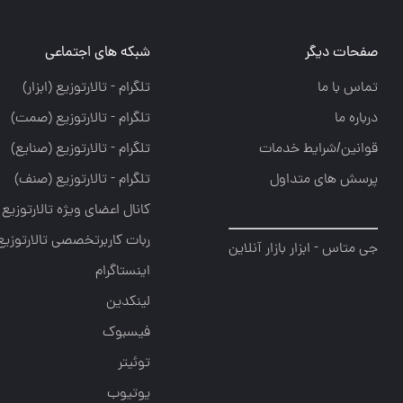
صفحات دیگر
شبکه های اجتماعی
تماس با ما
تلگرام - تالارتوزيع (ابزار)
درباره ما
تلگرام - تالارتوزيع (صمت)
قوانین/شرایط خدمات
تلگرام - تالارتوزيع (صنايع)
پرسش های متداول
تلگرام - تالارتوزیع (صنف)
کانال اعضای ویژه تالارتوزیع
ربات کاربرتخصصی تالارتوزیع
جی متاس - ابزار بازار آنلاین
اینستاگرام
لینکدین
فیسبوک
توئیتر
یوتیوب