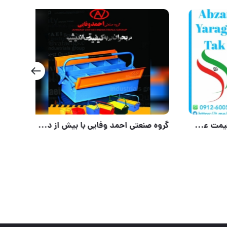
تیغ اره مویی تایفون چینی با قیمت عالی موجود شد و آماده توزیع میباشد