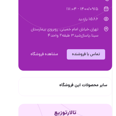
1400/09/5 - 17:04
1586 بازدید
تهران.خیابان امام خمینی. روبروی بیمارستان
سینا.پاساژرشید3 طبقه2 واحد4
تماس با فروشنده
مشاهده فروشگاه
سایر محصولات این فروشگاه
تالارتوزیع