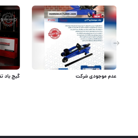
آسامکس ASAMAX
عدم موجودی ش