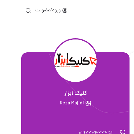
ورود/عضویت
کلیک ابزار
Reza Majidi
021663466452